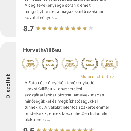
A cég tevékenysége során kiemelt
hangsúlyt fektet a magas szintű szakmai
követelmények ...
8.7
HorváthVillBau
Díjazottak
Mutass többet >>
A Fóton és környékén tevékenykedő
HorváthVillBau villanyszerelési
szolgáltatásokat biztosít, amelyek magas
minőségükkel és megbízhatóságukkal
tűnnek ki. A vállalat jelentős szakértelemmel
rendelkezik, ennek köszönhetően különféle
elektromos ...
9.5