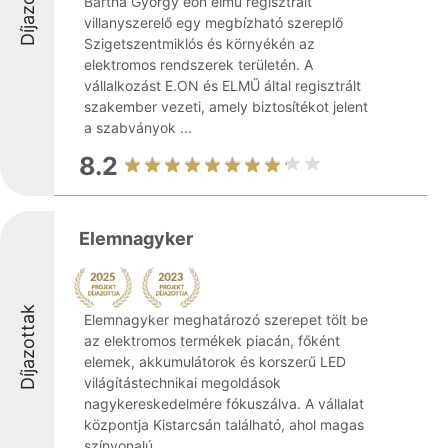
Díjazottak
Bartha György eon elmű regisztrált
villanyszerelő egy megbízható szereplő
Szigetszentmiklós és környékén az
elektromos rendszerek területén. A
vállalkozást E.ON és ELMŰ által regisztrált
szakember vezeti, amely biztosítékot jelent
a szabványok ...
8.2
Elemnagyker
Díjazottak
Elemnagyker meghatározó szerepet tölt be
az elektromos termékek piacán, főként
elemek, akkumulátorok és korszerű LED
világítástechnikai megoldások
nagykereskedelmére fókuszálva. A vállalat
központja Kistarcsán található, ahol magas
színvonalú ...