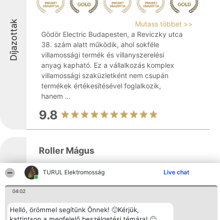
Díjazottak
Mutass többet >>
Gödör Electric Budapesten, a Reviczky utca
38. szám alatt működik, ahol sokféle
villamossági termék és villanyszerelési
anyag kapható. Ez a vállalkozás komplex
villamossági szaküzletként nem csupán
termékek értékesítésével foglalkozik,
hanem ...
9.8
Roller Mágus
TURUL Elektromosság
Live chat
Díjazottak
04:02
Mutass többet >>
A Roller Mágus egy Budapesten, a Vaskapu
Helló, örömmel segítünk Önnek! 🙂Kérjük,
utca 10-14C címen működő szerviz, amely
kattintson a megfelelő beszélgetési témára! 🙂