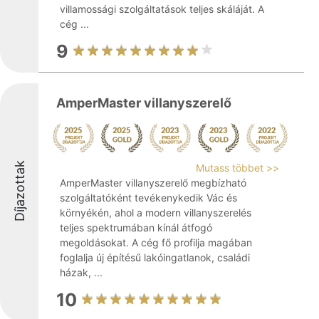
villamossági szolgáltatások teljes skáláját. A
cég ...
9
AmperMaster villanyszerelő
Díjazottak
Mutass többet >>
AmperMaster villanyszerelő megbízható
szolgáltatóként tevékenykedik Vác és
környékén, ahol a modern villanyszerelés
teljes spektrumában kínál átfogó
megoldásokat. A cég fő profilja magában
foglalja új építésű lakóingatlanok, családi
házak, ...
10