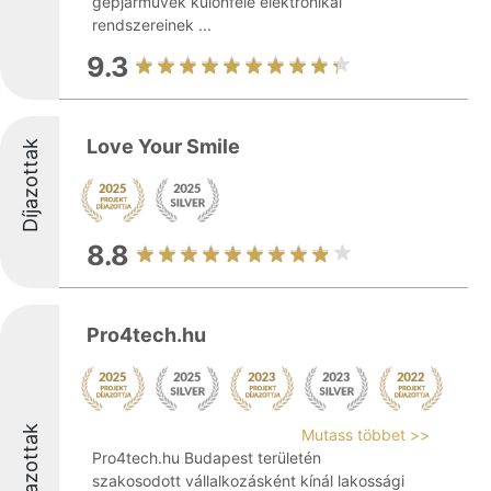
gépjárművek különféle elektronikai
rendszereinek ...
9.3
Love Your Smile
Díjazottak
8.8
Pro4tech.hu
Díjazottak
Mutass többet >>
Pro4tech.hu Budapest területén
szakosodott vállalkozásként kínál lakossági