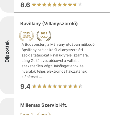
8.6
Bpvillany (Villanyszerelő)
Díjazottak
A Budapesten, a Márvány utcában működő
Bpvillany széles körű villanyszerelési
szolgáltatásokat kínál ügyfelei számára.
Láng Zoltán vezetésével a vállalat
szakszerűen végzi lakóingatlanok és
nyaralók teljes elektromos hálózatának
kiépítését ...
9.4
Millemax Szerviz Kft.