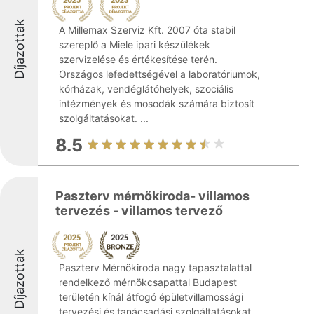
Díjazottak
A Millemax Szerviz Kft. 2007 óta stabil
szereplő a Miele ipari készülékek
szervizelése és értékesítése terén.
Országos lefedettségével a laboratóriumok,
kórházak, vendéglátóhelyek, szociális
intézmények és mosodák számára biztosít
szolgáltatásokat. ...
8.5
Paszterv mérnökiroda- villamos
tervezés - villamos tervező
Díjazottak
Paszterv Mérnökiroda nagy tapasztalattal
rendelkező mérnökcsapattal Budapest
területén kínál átfogó épületvillamossági
tervezési és tanácsadási szolgáltatásokat.