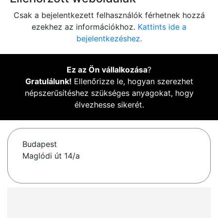
Csak a bejelentkezett felhasználók férhetnek hozzá
ezekhez az információkhoz.
Kattints ide a
bejelentkezéshez.
Ez az Ön vállalkozása
?
Gratulálunk!
Ellenőrizze le, hogyan szerezhet
népszerűsítéshez szükséges anyagokat, hogy
élvezhesse sikerét.
Budapest
Maglódi út 14/a