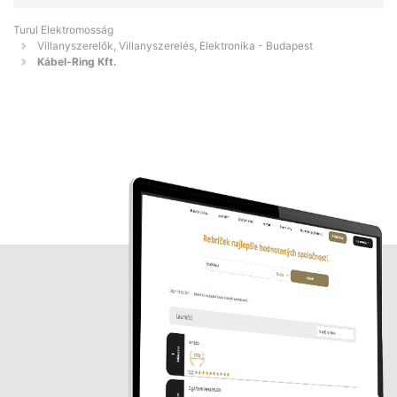
Turul Elektromosság
Villanyszerelők, Villanyszerelés, Elektronika - Budapest
Kábel-Ring Kft.