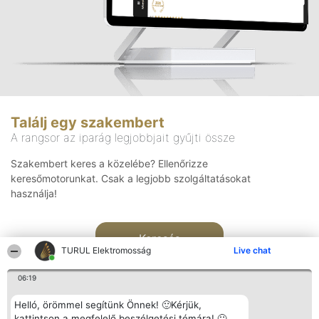
Találj egy szakembert
A rangsor az iparág legjobbjait gyűjti össze
Szakembert keres a közelébe? Ellenőrizze
keresőmotorunkat. Csak a legjobb szolgáltatásokat
használja!
Keresés
TURUL Elektromosság
Live chat
06:19
Helló, örömmel segítünk Önnek! 🙂Kérjük,
kattintson a megfelelő beszélgetési témára! 🙂