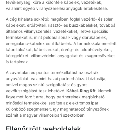
tevékenységi köre a különféle kábelek, vezetékek,
valamint egyéb villanyszerelési anyagok értékesítése.
A cég kínálata sokrétű: magában foglal vezérlő- és solar
kábeleket, erőátviteli, riasztó- és buszkábeleket, továbbá
általános villanyszerelési vezetékeket, illetve speciális
termékeket is, mint például spirál- vagy darukábelek,
energialánc-kábelek és liftkábelek. A termékskála emellett
kábeltálcákat, kábelsarukat, érvég- és toldóhüvelyeket,
kötegelőket, villámvédelmi anyagokat és zsugorcsöveket
is tartalmaz.
A zavartalan és pontos termékellátást az osztrák
anyavállalat, valamint hazai partnerhálózat biztosítja,
amivel magas szintű szolgáltatást és gyors
vevőkiszolgálást tesz lehetővé.
Kábel-Ring Kft.
kiemelt
figyelmet fordít arra, hogy partnereinek megbízható,
minőségi termékekkel segítse az elektromos ipar
különböző szegmenseit, így meghatározó tényezőnek
számít a magyar villamosipari szektorban.
Ellenőrzött weboldalak