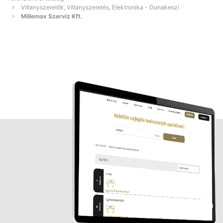
Villanyszerelők, Villanyszerelés, Elektronika - Dunakeszi
Millemax Szerviz Kft.