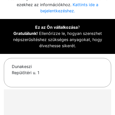
ezekhez az információkhoz.
Kattints ide a
bejelentkezéshez.
Ez az Ön vállalkozása
?
Gratulálunk!
Ellenőrizze le, hogyan szerezhet
népszerűsítéshez szükséges anyagokat, hogy
élvezhesse sikerét.
Dunakeszi
Repülőtéri u. 1