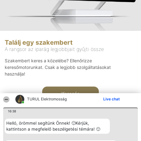
Találj egy szakembert
A rangsor az iparág legjobbjait gyűjti össze
Szakembert keres a közelébe? Ellenőrizze
keresőmotorunkat. Csak a legjobb szolgáltatásokat
használja!
Keresés
TURUL Elektromosság
Live chat
16:38
Helló, örömmel segítünk Önnek! 🙂Kérjük,
kattintson a megfelelő beszélgetési témára! 🙂
Rangsorszervező
Népszavazás
Elérhetőség