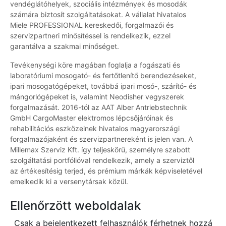
vendéglátóhelyek, szociális intézmények és mosodák
számára biztosít szolgáltatásokat. A vállalat hivatalos
Miele PROFESSIONAL kereskedői, forgalmazói és
szervizpartneri minősítéssel is rendelkezik, ezzel
garantálva a szakmai minőséget.
Tevékenységi köre magában foglalja a fogászati és
laboratóriumi mosogató- és fertőtlenítő berendezéseket,
ipari mosogatógépeket, továbbá ipari mosó-, szárító- és
mángorlógépeket is, valamint Neodisher vegyszerek
forgalmazását. 2016-tól az AAT Alber Antriebstechnik
GmbH CargoMaster elektromos lépcsőjáróinak és
rehabilitációs eszközeinek hivatalos magyarországi
forgalmazójaként és szervizpartnereként is jelen van. A
Millemax Szerviz Kft. így teljeskörű, személyre szabott
szolgáltatási portfólióval rendelkezik, amely a szerviztől
az értékesítésig terjed, és prémium márkák képviseletével
emelkedik ki a versenytársak közül.
Ellenőrzött weboldalak
Csak a bejelentkezett felhasználók férhetnek hozzá