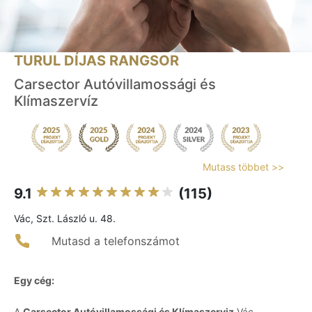
TURUL DÍJAS RANGSOR
Carsector Autóvillamossági és
Klímaszervíz
Mutass többet >>
9.1
(115)
Vác, Szt. László u. 48.
Mutasd a telefonszámot
Egy cég:
A
Carsector Autóvillamossági és Klímaszerviz
Vác