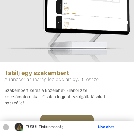
Találj egy szakembert
A rangsor az iparág legjobbjait gyűjti össze
Szakembert keres a közelébe? Ellenőrizze
keresőmotorunkat. Csak a legjobb szolgáltatásokat
használja!
Keresés
TURUL Elektromosság
Live chat