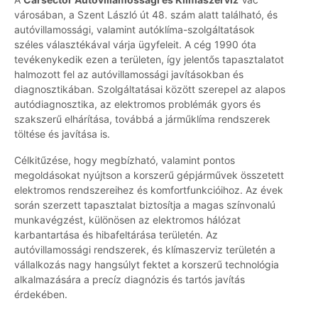
városában, a Szent László út 48. szám alatt található, és
autóvillamossági, valamint autóklíma-szolgáltatások
széles választékával várja ügyfeleit. A cég 1990 óta
tevékenykedik ezen a területen, így jelentős tapasztalatot
halmozott fel az autóvillamossági javításokban és
diagnosztikában. Szolgáltatásai között szerepel az alapos
autódiagnosztika, az elektromos problémák gyors és
szakszerű elhárítása, továbbá a járműklíma rendszerek
töltése és javítása is.
Célkitűzése, hogy megbízható, valamint pontos
megoldásokat nyújtson a korszerű gépjárművek összetett
elektromos rendszereihez és komfortfunkcióihoz. Az évek
során szerzett tapasztalat biztosítja a magas színvonalú
munkavégzést, különösen az elektromos hálózat
karbantartása és hibafeltárása területén. Az
autóvillamossági rendszerek, és klímaszerviz területén a
vállalkozás nagy hangsúlyt fektet a korszerű technológia
alkalmazására a precíz diagnózis és tartós javítás
érdekében.