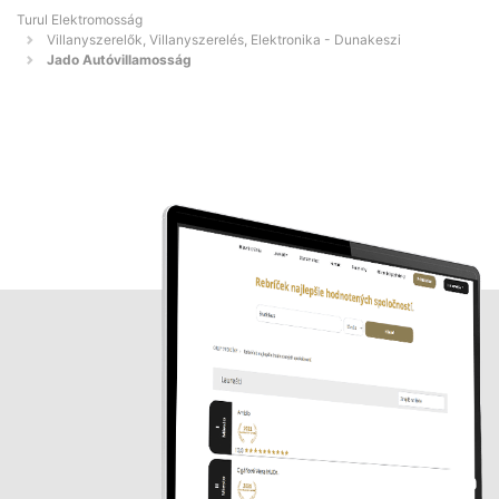
Turul Elektromosság
Villanyszerelők, Villanyszerelés, Elektronika - Dunakeszi
Jado Autóvillamosság