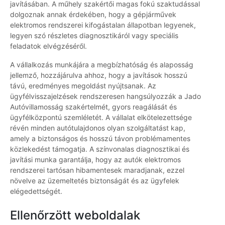
javításában. A műhely szakértői magas fokú szaktudással
dolgoznak annak érdekében, hogy a gépjárművek
elektromos rendszerei kifogástalan állapotban legyenek,
legyen szó részletes diagnosztikáról vagy speciális
feladatok elvégzéséről.
A vállalkozás munkájára a megbízhatóság és alaposság
jellemző, hozzájárulva ahhoz, hogy a javítások hosszú
távú, eredményes megoldást nyújtsanak. Az
ügyfélvisszajelzések rendszeresen hangsúlyozzák a Jado
Autóvillamosság szakértelmét, gyors reagálását és
ügyfélközpontú szemléletét. A vállalat elkötelezettsége
révén minden autótulajdonos olyan szolgáltatást kap,
amely a biztonságos és hosszú távon problémamentes
közlekedést támogatja. A színvonalas diagnosztikai és
javítási munka garantálja, hogy az autók elektromos
rendszerei tartósan hibamentesek maradjanak, ezzel
növelve az üzemeltetés biztonságát és az ügyfelek
elégedettségét.
Ellenőrzött weboldalak