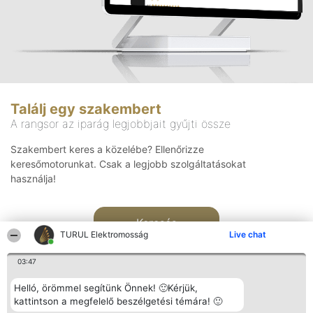
Találj egy szakembert
A rangsor az iparág legjobbjait gyűjti össze
Szakembert keres a közelébe? Ellenőrizze
keresőmotorunkat. Csak a legjobb szolgáltatásokat
használja!
Keresés
TURUL Elektromosság
Live chat
03:47
Helló, örömmel segítünk Önnek! 🙂Kérjük,
kattintson a megfelelő beszélgetési témára! 🙂