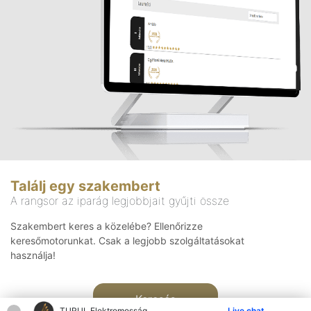
Találj egy szakembert
A rangsor az iparág legjobbjait gyűjti össze
Szakembert keres a közelébe? Ellenőrizze
keresőmotorunkat. Csak a legjobb szolgáltatásokat
használja!
Keresés
TURUL Elektromosság
Live chat