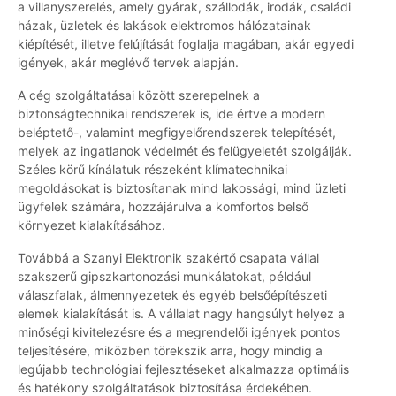
a villanyszerelés, amely gyárak, szállodák, irodák, családi
házak, üzletek és lakások elektromos hálózatainak
kiépítését, illetve felújítását foglalja magában, akár egyedi
igények, akár meglévő tervek alapján.
A cég szolgáltatásai között szerepelnek a
biztonságtechnikai rendszerek is, ide értve a modern
beléptető-, valamint megfigyelőrendszerek telepítését,
melyek az ingatlanok védelmét és felügyeletét szolgálják.
Széles körű kínálatuk részeként klímatechnikai
megoldásokat is biztosítanak mind lakossági, mind üzleti
ügyfelek számára, hozzájárulva a komfortos belső
környezet kialakításához.
Továbbá a Szanyi Elektronik szakértő csapata vállal
szakszerű gipszkartonozási munkálatokat, például
válaszfalak, álmennyezetek és egyéb belsőépítészeti
elemek kialakítását is. A vállalat nagy hangsúlyt helyez a
minőségi kivitelezésre és a megrendelői igények pontos
teljesítésére, miközben törekszik arra, hogy mindig a
legújabb technológiai fejlesztéseket alkalmazza optimális
és hatékony szolgáltatások biztosítása érdekében.