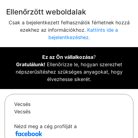
Ellenőrzött weboldalak
Csak a bejelentkezett felhasználók férhetnek hozzá
ezekhez az információkhoz.
Kattints ide a
bejelentkezéshez.
Ez az Ön vállalkozása
?
Gratulálunk!
Ellenőrizze le, hogyan szerezhet
népszerűsítéshez szükséges anyagokat, hogy
élvezhesse sikerét.
Vecsés
Vecsés
Nézd meg a cég profilját a