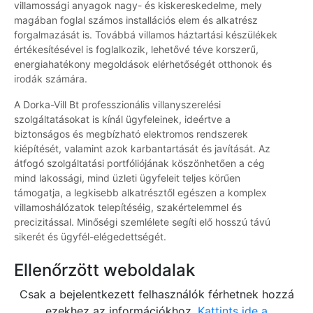
villamossági anyagok nagy- és kiskereskedelme, mely
magában foglal számos installációs elem és alkatrész
forgalmazását is. Továbbá villamos háztartási készülékek
értékesítésével is foglalkozik, lehetővé téve korszerű,
energiahatékony megoldások elérhetőségét otthonok és
irodák számára.
A Dorka-Vill Bt professzionális villanyszerelési
szolgáltatásokat is kínál ügyfeleinek, ideértve a
biztonságos és megbízható elektromos rendszerek
kiépítését, valamint azok karbantartását és javítását. Az
átfogó szolgáltatási portfóliójának köszönhetően a cég
mind lakossági, mind üzleti ügyfeleit teljes körűen
támogatja, a legkisebb alkatrésztől egészen a komplex
villamoshálózatok telepítéséig, szakértelemmel és
precizitással. Minőségi szemlélete segíti elő hosszú távú
sikerét és ügyfél-elégedettségét.
Ellenőrzött weboldalak
Csak a bejelentkezett felhasználók férhetnek hozzá
ezekhez az információkhoz.
Kattints ide a