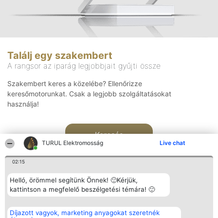
Találj egy szakembert
A rangsor az iparág legjobbjait gyűjti össze
Szakembert keres a közelébe? Ellenőrizze
keresőmotorunkat. Csak a legjobb szolgáltatásokat
használja!
Keresés
TURUL Elektromosság
Live chat
02:15
Helló, örömmel segítünk Önnek! 🙂Kérjük,
kattintson a megfelelő beszélgetési témára! 🙂
Rangsorszervező
Népszavazás
Elérhetőség
Díjazott vagyok, marketing anyagokat szeretnék
SC Beautiful Company S.R.L.
Nyertesek
Elérhetőség