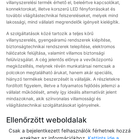
villanyszerelési termék érhető el, beleértve kapcsolókat,
konnektorokat, illetve korszerű LED fényforrásokat és
további világítástechnikai felszereléseket, melyek mind
lakossági, mind vállalati megrendelők igényeit kielégítik.
A szolgáltatások közé tartozik a teljes körű
villanyszerelés, gyengeáramú rendszerek kiépítése,
biztonságtechnikai rendszerek telepítése, elektromos
hálózatok felújítása, valamint villamos biztonsági
felülvizsgálat. A cég jelentős előnye a vevőközpontú
megközelítés, melynek révén munkatársai nemcsak a
polcokon megtalálható árukat, hanem akár speciális,
hiányzó termékek beszerzését is vállalják. A részletekre
fordított figyelem, illetve a folyamatos fejlődés jellemzi a
vállalat működését, amely így ideális alternatívát jelent
mindazoknak, akik színvonalas villamossági és
világítástechnikai szolgáltatásokat igényelnek.
Ellenőrzött weboldalak
Csak a bejelentkezett felhasználók férhetnek hozzá
ezekhez az információkhoz.
Kattints ide a