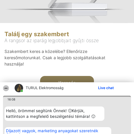
Találj egy szakembert
A rangsor az iparág legjobbjait gyűjti össze
Szakembert keres a közelébe? Ellenőrizze
keresőmotorunkat. Csak a legjobb szolgáltatásokat
használja!
Keresés
TURUL Elektromosság
Live chat
16:08
Helló, örömmel segítünk Önnek! 🙂Kérjük,
kattintson a megfelelő beszélgetési témára! 🙂
Rangsorszervező
Népszavazás
Elérhetőség
Díjazott vagyok, marketing anyagokat szeretnék
SC Beautiful Company S.R.L.
Nyertesek
Elérhetőség