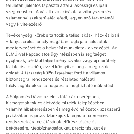
területén, jelentős tapasztalattal a lakossági és ipari
szegmensben. A vállalkozás kínálata a villanyszerelés
valamennyi szakterületét lefedi, legyen szó tervezésről
vagy kivitelezésről.
Tevékenységi körébe tartozik a teljes lakás-, ház- és ipari
villanyszerelés, amely magában foglalja a hálózatok
megtervezését és a helyszíni munkálatok elvégzését. Az
ELMŰ-vel kapcsolatos ügyintézésben is segítséget
nyújtanak, például teljesítménynövelés vagy új mérőhely
kialakítása esetén, ezzel könnyítve meg a megbízók
dolgát. A társaság külön figyelmet fordít a villamos
biztonságra, rendszeres és részletes hálózati
felülvizsgálatokkal támogatva a megbízható működést.
A Sólyom és Dávid az elosztótáblák cseréjében,
kismegszakítók és életvédelmi relék telepítésében,
valamint hibakeresésben és meglévő hálózatok szakszerű
javításában is jártas. Munkájuk kiterjed a napelemes
rendszerek áramellátásának előkészítésére és
bekötésére. Megbízhatóságukat, precizitásukat és