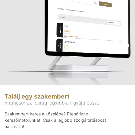
Találj egy szakembert
A rangsor az iparág legjobbjait gyűjti össze
Szakembert keres a közelébe? Ellenőrizze
keresőmotorunkat. Csak a legjobb szolgáltatásokat
használja!