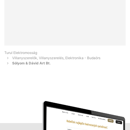
Turul Elektromosság
Villanyszerelők, Villanyszerelés, Elektronika - Budaörs
Sólyom & Dávid Art Bt.