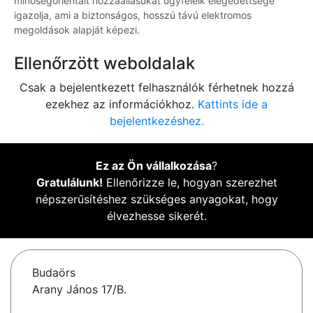
minőségorientált hozzáállásukat ügyfeleik elégedettsége
igazolja, ami a biztonságos, hosszú távú elektromos
megoldások alapját képezi.
Ellenőrzött weboldalak
Csak a bejelentkezett felhasználók férhetnek hozzá
ezekhez az információkhoz.
Kattints ide a
bejelentkezéshez.
Ez az Ön vállalkozása
?
Gratulálunk!
Ellenőrizze le, hogyan szerezhet
népszerűsítéshez szükséges anyagokat, hogy
élvezhesse sikerét.
Budaörs
Arany János 17/B.