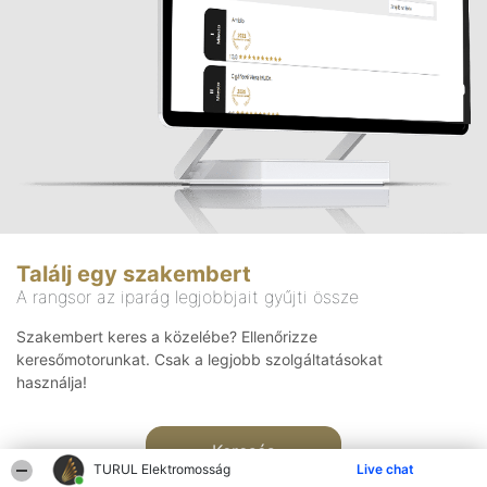
Találj egy szakembert
A rangsor az iparág legjobbjait gyűjti össze
Szakembert keres a közelébe? Ellenőrizze
keresőmotorunkat. Csak a legjobb szolgáltatásokat
használja!
Keresés
TURUL Elektromosság
Live chat