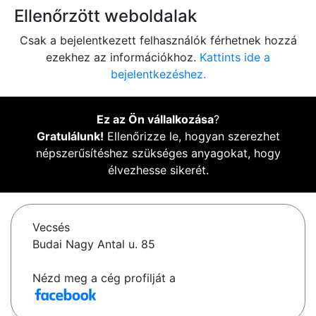
Ellenőrzött weboldalak
Csak a bejelentkezett felhasználók férhetnek hozzá
ezekhez az információkhoz.
Kattints ide a
bejelentkezéshez.
Ez az Ön vállalkozása
?
Gratulálunk!
Ellenőrizze le, hogyan szerezhet
népszerűsítéshez szükséges anyagokat, hogy
élvezhesse sikerét.
Vecsés
Budai Nagy Antal u. 85
Nézd meg a cég profilját a