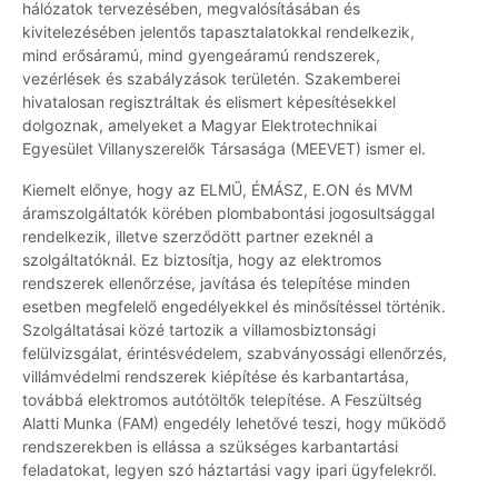
hálózatok tervezésében, megvalósításában és
kivitelezésében jelentős tapasztalatokkal rendelkezik,
mind erősáramú, mind gyengeáramú rendszerek,
vezérlések és szabályzások területén. Szakemberei
hivatalosan regisztráltak és elismert képesítésekkel
dolgoznak, amelyeket a Magyar Elektrotechnikai
Egyesület Villanyszerelők Társasága (MEEVET) ismer el.
Kiemelt előnye, hogy az ELMŰ, ÉMÁSZ, E.ON és MVM
áramszolgáltatók körében plombabontási jogosultsággal
rendelkezik, illetve szerződött partner ezeknél a
szolgáltatóknál. Ez biztosítja, hogy az elektromos
rendszerek ellenőrzése, javítása és telepítése minden
esetben megfelelő engedélyekkel és minősítéssel történik.
Szolgáltatásai közé tartozik a villamosbiztonsági
felülvizsgálat, érintésvédelem, szabványossági ellenőrzés,
villámvédelmi rendszerek kiépítése és karbantartása,
továbbá elektromos autótöltők telepítése. A Feszültség
Alatti Munka (FAM) engedély lehetővé teszi, hogy működő
rendszerekben is ellássa a szükséges karbantartási
feladatokat, legyen szó háztartási vagy ipari ügyfelekről.