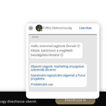
TURUL Elektromosság
Live chat
23:59
Helló, örömmel segítünk Önnek! 🙂
Kérjük, kattintson a megfelelő
beszélgetési témára! 🙂
Díjazott vagyok, marketing anyagokat
szeretnék átvenni
Szeretném regisztrálni cégemet a Turul
projektbe
Problémám van
Ellenőrizze le
ogy élvezhesse sikerét.