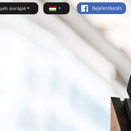
Bejelentkezés
gyéb iparágak