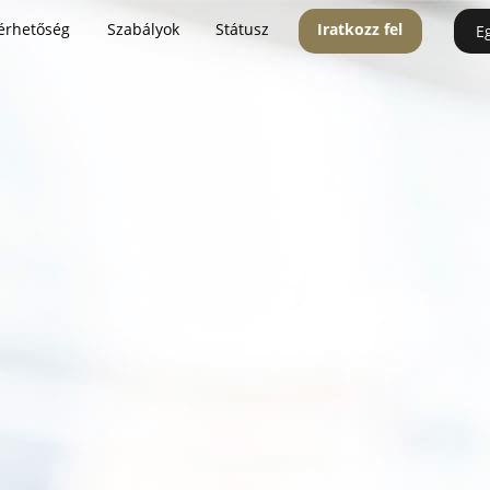
érhetőség
Szabályok
Státusz
Iratkozz fel
E