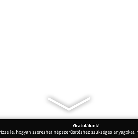
Gratulálunk!
rizze le, hogyan szerezhet népszerűsítéshez szükséges anyagokat, h