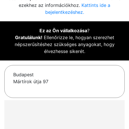
ezekhez az információkhoz.
Kattints ide a
bejelentkezéshez.
Ez az Ön vállalkozása
?
Gratulálunk!
Ellenőrizze le, hogyan szerezhet
népszerűsítéshez szükséges anyagokat, hogy
élvezhesse sikerét.
Budapest
Mártírok útja 97