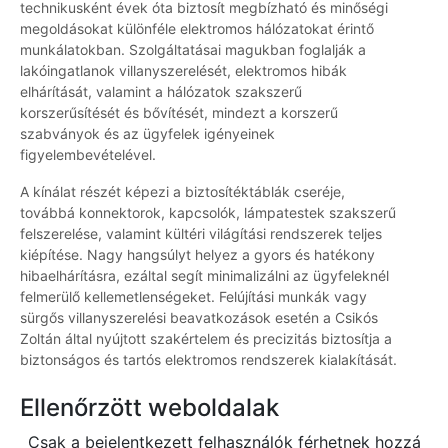
technikusként évek óta biztosít megbízható és minőségi
megoldásokat különféle elektromos hálózatokat érintő
munkálatokban. Szolgáltatásai magukban foglalják a
lakóingatlanok villanyszerelését, elektromos hibák
elhárítását, valamint a hálózatok szakszerű
korszerűsítését és bővítését, mindezt a korszerű
szabványok és az ügyfelek igényeinek
figyelembevételével.
A kínálat részét képezi a biztosítéktáblák cseréje,
továbbá konnektorok, kapcsolók, lámpatestek szakszerű
felszerelése, valamint kültéri világítási rendszerek teljes
kiépítése. Nagy hangsúlyt helyez a gyors és hatékony
hibaelhárításra, ezáltal segít minimalizálni az ügyfeleknél
felmerülő kellemetlenségeket. Felújítási munkák vagy
sürgős villanyszerelési beavatkozások esetén a Csikós
Zoltán által nyújtott szakértelem és precizitás biztosítja a
biztonságos és tartós elektromos rendszerek kialakítását.
Ellenőrzött weboldalak
Csak a bejelentkezett felhasználók férhetnek hozzá