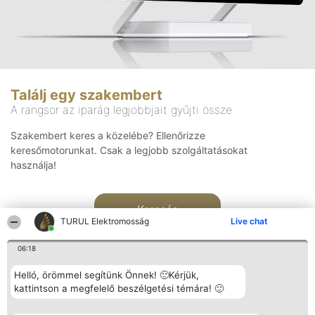
Találj egy szakembert
A rangsor az iparág legjobbjait gyűjti össze
Szakembert keres a közelébe? Ellenőrizze
keresőmotorunkat. Csak a legjobb szolgáltatásokat
használja!
Keresés
TURUL Elektromosság
Live chat
06:18
Helló, örömmel segítünk Önnek! 🙂Kérjük,
kattintson a megfelelő beszélgetési témára! 🙂
Rangsorszervező
Népszavazás
Elérhetőség