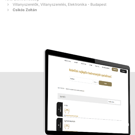
Villanyszerelők, Villanyszerelés, Elektronika - Budapest
Csikós Zoltán