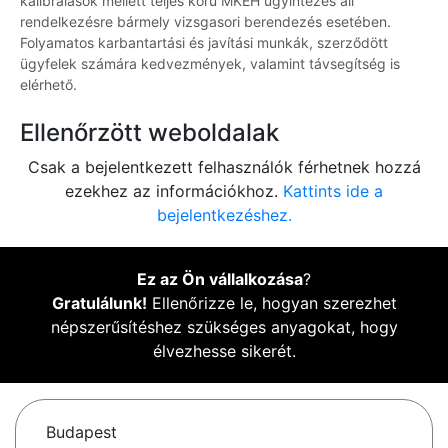
kalibrálások mellett teljes körű MKEH ügyintézés áll
rendelkezésre bármely vizsgasori berendezés esetében.
Folyamatos karbantartási és javítási munkák, szerződött
ügyfelek számára kedvezmények, valamint távsegítség is
elérhető.
Ellenőrzött weboldalak
Csak a bejelentkezett felhasználók férhetnek hozzá
ezekhez az információkhoz.
Kattints ide a
bejelentkezéshez.
Ez az Ön vállalkozása
?
Gratulálunk!
Ellenőrizze le, hogyan szerezhet
népszerűsítéshez szükséges anyagokat, hogy
élvezhesse sikerét.
Budapest