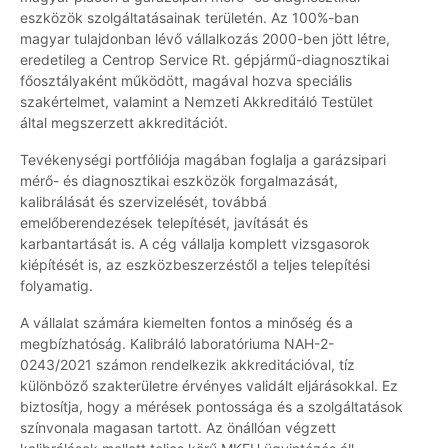
eszközök szolgáltatásainak területén. Az 100%-ban
magyar tulajdonban lévő vállalkozás 2000-ben jött létre,
eredetileg a Centrop Service Rt. gépjármű-diagnosztikai
főosztályaként működött, magával hozva speciális
szakértelmet, valamint a Nemzeti Akkreditáló Testület
által megszerzett akkreditációt.
Tevékenységi portfóliója magában foglalja a garázsipari
mérő- és diagnosztikai eszközök forgalmazását,
kalibrálását és szervizelését, továbbá
emelőberendezések telepítését, javítását és
karbantartását is. A cég vállalja komplett vizsgasorok
kiépítését is, az eszközbeszerzéstől a teljes telepítési
folyamatig.
A vállalat számára kiemelten fontos a minőség és a
megbízhatóság. Kalibráló laboratóriuma NAH-2-
0243/2021 számon rendelkezik akkreditációval, tíz
különböző szakterületre érvényes validált eljárásokkal. Ez
biztosítja, hogy a mérések pontossága és a szolgáltatások
színvonala magasan tartott. Az önállóan végzett