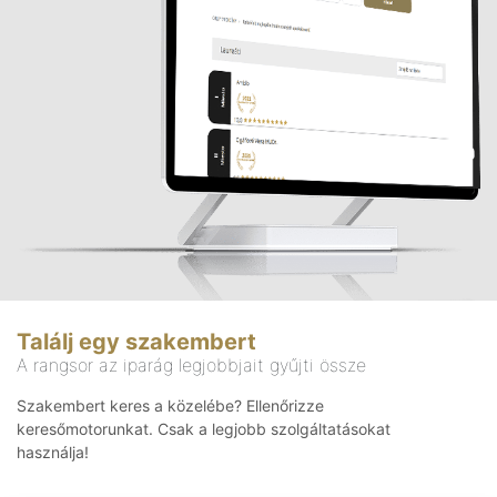
Találj egy szakembert
A rangsor az iparág legjobbjait gyűjti össze
Szakembert keres a közelébe? Ellenőrizze
keresőmotorunkat. Csak a legjobb szolgáltatásokat
használja!