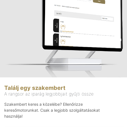
Találj egy szakembert
A rangsor az iparág legjobbjait gyűjti össze
Szakembert keres a közelébe? Ellenőrizze
keresőmotorunkat. Csak a legjobb szolgáltatásokat
használja!