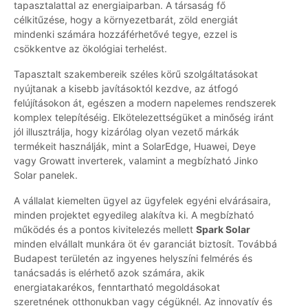
tapasztalattal az energiaiparban. A társaság fő
célkitűzése, hogy a környezetbarát, zöld energiát
mindenki számára hozzáférhetővé tegye, ezzel is
csökkentve az ökológiai terhelést.
Tapasztalt szakembereik széles körű szolgáltatásokat
nyújtanak a kisebb javításoktól kezdve, az átfogó
felújításokon át, egészen a modern napelemes rendszerek
komplex telepítéséig. Elkötelezettségüket a minőség iránt
jól illusztrálja, hogy kizárólag olyan vezető márkák
termékeit használják, mint a SolarEdge, Huawei, Deye
vagy Growatt inverterek, valamint a megbízható Jinko
Solar panelek.
A vállalat kiemelten ügyel az ügyfelek egyéni elvárásaira,
minden projektet egyedileg alakítva ki. A megbízható
működés és a pontos kivitelezés mellett
Spark Solar
minden elvállalt munkára öt év garanciát biztosít. Továbbá
Budapest területén az ingyenes helyszíni felmérés és
tanácsadás is elérhető azok számára, akik
energiatakarékos, fenntartható megoldásokat
szeretnének otthonukban vagy cégüknél. Az innovatív és