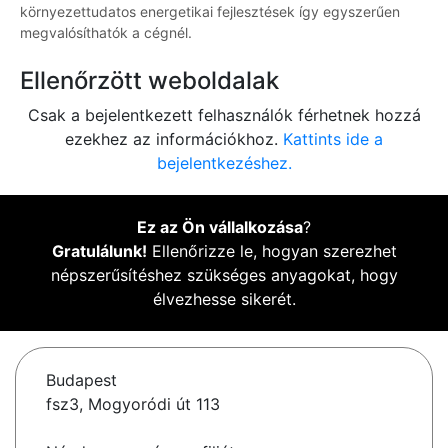
környezettudatos energetikai fejlesztések így egyszerűen
megvalósíthatók a cégnél.
Ellenőrzött weboldalak
Csak a bejelentkezett felhasználók férhetnek hozzá
ezekhez az információkhoz.
Kattints ide a
bejelentkezéshez.
Ez az Ön vállalkozása
?
Gratulálunk!
Ellenőrizze le, hogyan szerezhet
népszerűsítéshez szükséges anyagokat, hogy
élvezhesse sikerét.
Budapest
fsz3, Mogyoródi út 113