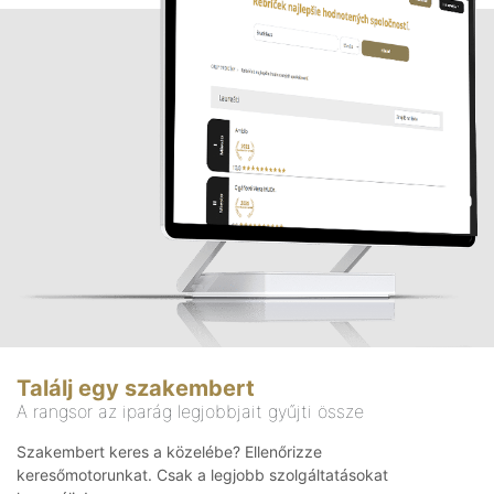
Találj egy szakembert
A rangsor az iparág legjobbjait gyűjti össze
Szakembert keres a közelébe? Ellenőrizze
keresőmotorunkat. Csak a legjobb szolgáltatásokat