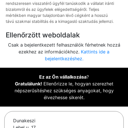
rendszeresen visszatérő ügyfél tanúskodik a vállalat iránti
bizalomról és az ügyfelek elégedettségéről. Teljes
mértékben magyar tulajdonban lévő cégként a hosszú
távú szakmai stabilitás és a kimagasló szaktudás jellemzi.
Ellenőrzött weboldalak
Csak a bejelentkezett felhasználók férhetnek hozzá
ezekhez az információkhoz.
Kattints ide a
bejelentkezéshez.
Ez az Ön vállalkozása
?
Gratulálunk!
Ellenőrizze le, hogyan szerezhet
népszerűsítéshez szükséges anyagokat, hogy
élvezhesse sikerét.
Dunakeszi
Lehel u. 17.