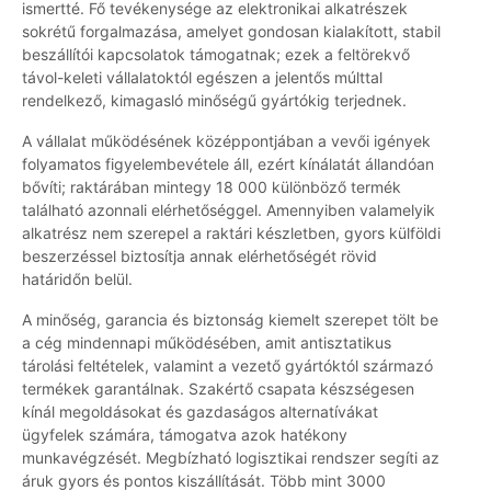
ismertté. Fő tevékenysége az elektronikai alkatrészek
sokrétű forgalmazása, amelyet gondosan kialakított, stabil
beszállítói kapcsolatok támogatnak; ezek a feltörekvő
távol-keleti vállalatoktól egészen a jelentős múlttal
rendelkező, kimagasló minőségű gyártókig terjednek.
A vállalat működésének középpontjában a vevői igények
folyamatos figyelembevétele áll, ezért kínálatát állandóan
bővíti; raktárában mintegy 18 000 különböző termék
található azonnali elérhetőséggel. Amennyiben valamelyik
alkatrész nem szerepel a raktári készletben, gyors külföldi
beszerzéssel biztosítja annak elérhetőségét rövid
határidőn belül.
A minőség, garancia és biztonság kiemelt szerepet tölt be
a cég mindennapi működésében, amit antisztatikus
tárolási feltételek, valamint a vezető gyártóktól származó
termékek garantálnak. Szakértő csapata készségesen
kínál megoldásokat és gazdaságos alternatívákat
ügyfelek számára, támogatva azok hatékony
munkavégzését. Megbízható logisztikai rendszer segíti az
áruk gyors és pontos kiszállítását. Több mint 3000