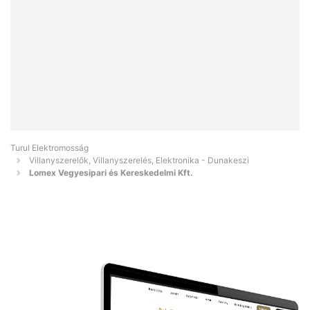
Turul Elektromosság
Villanyszerelők, Villanyszerelés, Elektronika - Dunakeszi
Lomex Vegyesipari és Kereskedelmi Kft.