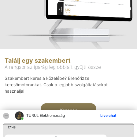
Találj egy szakembert
A rangsor az iparág legjobbjait gyűjti össze
Szakembert keres a közelébe? Ellenőrizze
keresőmotorunkat. Csak a legjobb szolgáltatásokat
használja!
Keresés
TURUL Elektromosság
Live chat
17:48