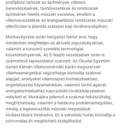
profiljához tartozik az építmények villamos
berendezéseinek, távhővezetékek és rendszerek
építésének felelős műszaki vezetése, emellett a
villamosvezetékek és energiaellátási rendszerek műszaki
ellenőrzése is jelentős szerepet kap tevékenységében.
Munkavégzése során hangsúlyt fektet arra, hogy
mindenben megfeleljen az aktuális jogszabályoknak,
valamint a korszerű szerelési technológiai
követelményeknek. Az E-Napló vezetésének terén is
számottevő tapasztalatot szerzett. Az Óbudai Egyetem
Kandó Kálmán Villamosmérnöki Karán megszerzett
villamosenergetikai végzettsége biztosítja szakmai
alapjait, amelyeket villamosipari kivitelezésekben,
engedélyezési folyamatokban, valamint távhő ágazat
energiatermeléséhez kapcsolódó továbbképzéseken
mélyített el. Munkájára jellemző a szakmai felkészültség,
megbízhatóság, valamint a hatékony problémamegoldás,
mindig a legkedvezőbb műszaki megoldások
kiválasztására törekedve. Ez a sokoldalú tudás biztosítja a
színvonalas és megbízható szolgáltatást.