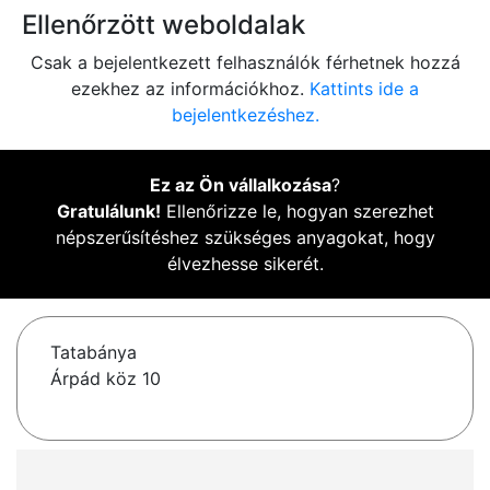
Ellenőrzött weboldalak
Csak a bejelentkezett felhasználók férhetnek hozzá
ezekhez az információkhoz.
Kattints ide a
bejelentkezéshez.
Ez az Ön vállalkozása
?
Gratulálunk!
Ellenőrizze le, hogyan szerezhet
népszerűsítéshez szükséges anyagokat, hogy
élvezhesse sikerét.
Tatabánya
Árpád köz 10