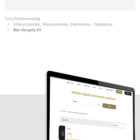
Turul Elektromosság
Villanyszerelők, Villanyszerelés, Elektronika - Tatabánya
Illés Gergely EV