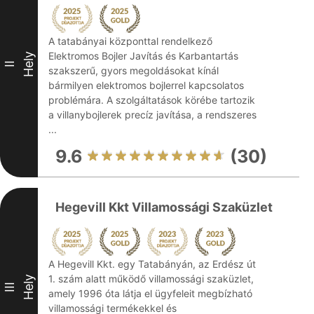
A tatabányai központtal rendelkező
Elektromos Bojler Javítás és Karbantartás
Hely
II
szakszerű, gyors megoldásokat kínál
bármilyen elektromos bojlerrel kapcsolatos
problémára. A szolgáltatások körébe tartozik
a villanybojlerek precíz javítása, a rendszeres
...
9.6
(30)
Hegevill Kkt Villamossági Szaküzlet
A Hegevill Kkt. egy Tatabányán, az Erdész út
1. szám alatt működő villamossági szaküzlet,
Hely
III
amely 1996 óta látja el ügyfeleit megbízható
villamossági termékekkel és