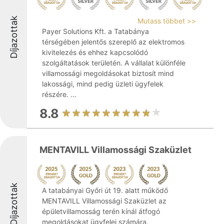
Díjazottak
Mutass többet >>
Payer Solutions Kft. a Tatabánya
térségében jelentős szereplő az elektromos
kivitelezés és ehhez kapcsolódó
szolgáltatások területén. A vállalat különféle
villamossági megoldásokat biztosít mind
lakossági, mind pedig üzleti ügyfelek
részére. ...
8.8
MENTAVILL Villamossági Szaküzlet
Díjazottak
A tatabányai Győri út 19. alatt működő
MENTAVILL Villamossági Szaküzlet az
épületvillamosság terén kínál átfogó
megoldásokat ügyfelei számára.