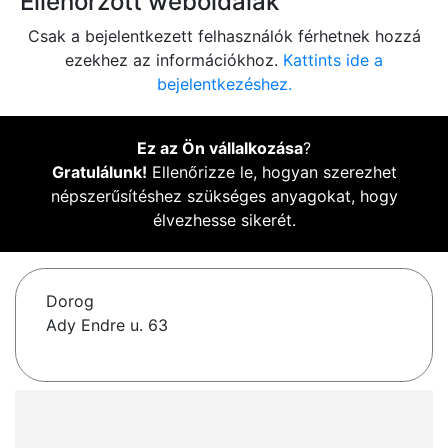
Ellenőrzött weboldalak
Csak a bejelentkezett felhasználók férhetnek hozzá
ezekhez az információkhoz.
Kattints ide a
bejelentkezéshez.
Ez az Ön vállalkozása
?
Gratulálunk!
Ellenőrizze le, hogyan szerezhet
népszerűsítéshez szükséges anyagokat, hogy
élvezhesse sikerét.
Dorog
Ady Endre u. 63