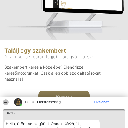
Találj egy szakembert
A rangsor az iparág legjobbjait gyűjti össze
Szakembert keres a közelébe? Ellenőrizze
keresőmotorunkat. Csak a legjobb szolgáltatásokat
használja!
Keresés
TURUL Elektromosság
Live chat
02:15
Helló, örömmel segítünk Önnek! 🙂Kérjük,