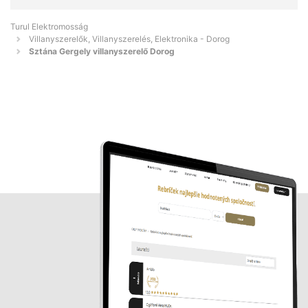
Turul Elektromosság
Villanyszerelők, Villanyszerelés, Elektronika - Dorog
Sztána Gergely villanyszerelő Dorog