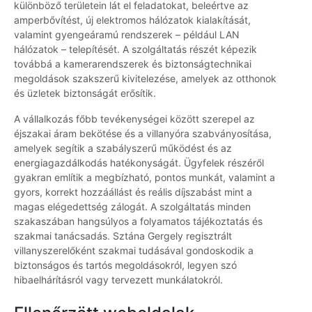
különböző területein lát el feladatokat, beleértve az
amperbővítést, új elektromos hálózatok kialakítását,
valamint gyengeáramú rendszerek – például LAN
hálózatok – telepítését. A szolgáltatás részét képezik
továbbá a kamerarendszerek és biztonságtechnikai
megoldások szakszerű kivitelezése, amelyek az otthonok
és üzletek biztonságát erősítik.
A vállalkozás főbb tevékenységei között szerepel az
éjszakai áram bekötése és a villanyóra szabványosítása,
amelyek segítik a szabályszerű működést és az
energiagazdálkodás hatékonyságát. Ügyfelek részéről
gyakran említik a megbízható, pontos munkát, valamint a
gyors, korrekt hozzáállást és reális díjszabást mint a
magas elégedettség zálogát. A szolgáltatás minden
szakaszában hangsúlyos a folyamatos tájékoztatás és
szakmai tanácsadás. Sztána Gergely regisztrált
villanyszerelőként szakmai tudásával gondoskodik a
biztonságos és tartós megoldásokról, legyen szó
hibaelhárításról vagy tervezett munkálatokról.