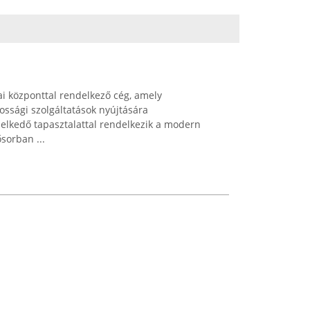
ai központtal rendelkező cég, amely
mossági szolgáltatások nyújtására
emelkedő tapasztalattal rendelkezik a modern
sorban ...