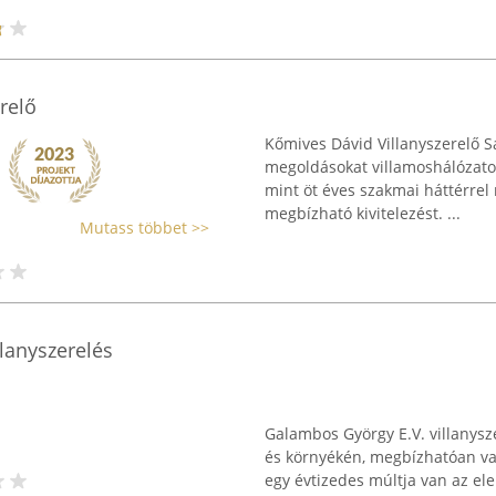
relő
Kőmives Dávid Villanyszerelő 
megoldásokat villamoshálózato
mint öt éves szakmai háttérrel 
megbízható kivitelezést. ...
Mutass többet >>
lanyszerelés
Galambos György E.V. villanysz
és környékén, megbízhatóan val
egy évtizedes múltja van az el