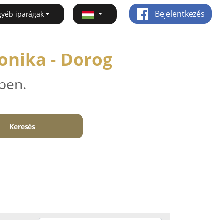
Bejelentkezés
gyéb iparágak
ronika - Dorog
ben.
Keresés