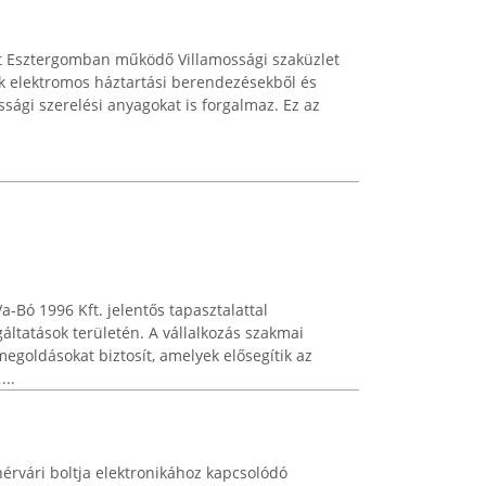
tt Esztergomban működő Villamossági szaküzlet
zik elektromos háztartási berendezésekből és
ssági szerelési anyagokat is forgalmaz. Ez az
Bó 1996 Kft. jelentős tapasztalattal
áltatások területén. A vállalkozás szakmai
egoldásokat biztosít, amelyek elősegítik az
...
hérvári boltja elektronikához kapcsolódó