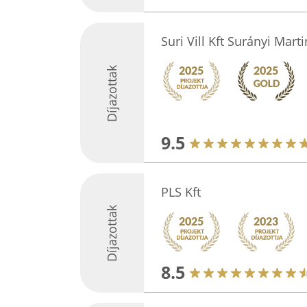
Suri Vill Kft Surányi Marti
Díjazottak
9.5
PLS Kft
Díjazottak
8.5