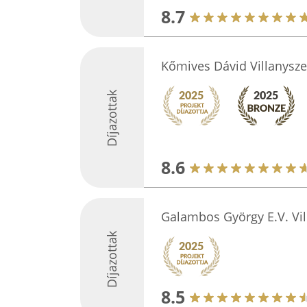
8.7
Kőmives Dávid Villanysze
Díjazottak
8.6
Galambos György E.V. Vil
Díjazottak
8.5