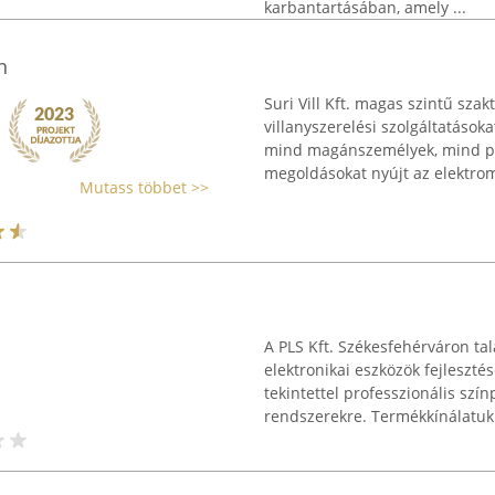
karbantartásában, amely ...
n
Suri Vill Kft. magas szintű sza
villanyszerelési szolgáltatások
mind magánszemélyek, mind ped
megoldásokat nyújt az elektrom
Mutass többet >>
A PLS Kft. Székesfehérváron tal
elektronikai eszközök fejleszté
tekintettel professzionális szín
rendszerekre. Termékkínálatuk 