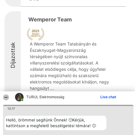
Wemperor Team
A Wemperor Team Tatabányán és
Díjazottak
Északnyugat-Magyarország
térségében nyújt színvonalas
villanyszerelési szolgáltatásokat. A
vállalat elsődleges célja, hogy ügyfelei
számára megbízható és szakszerű
elektromos megoldásokat kínáljon, nagy
hangsúlyt ...
TURUL Elektromosság
Live chat
8.5
12:17
Helló, örömmel segítünk Önnek! 🙂Kérjük,
Rangsorszervező
Népszavazás
Elérhetőség
SC Beautiful Company S.R.L.
kattintson a megfelelő beszélgetési témára! 🙂
Nyertesek
Elérhetőség
Bulevardul Aleea Timișul De
Az összes
Sus Nr. 2, Bl. A30, Sc. A, Et.
díjazottak