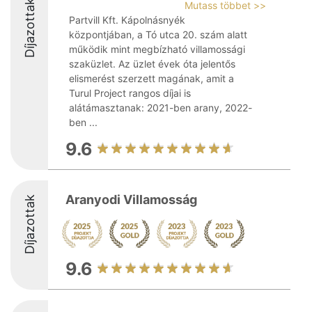
Díjazottak
Mutass többet >>
Partvill Kft. Kápolnásnyék
központjában, a Tó utca 20. szám alatt
működik mint megbízható villamossági
szaküzlet. Az üzlet évek óta jelentős
elismerést szerzett magának, amit a
Turul Project rangos díjai is
alátámasztanak: 2021-ben arany, 2022-
ben ...
9.6
Aranyodi Villamosság
Díjazottak
9.6