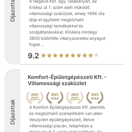
Díjazottak
A Hegevill Kkt. egy Tatabányán, az
Erdész út 1. szám alatt működő
villamossági szaküzlet, amely 1996 óta
látja el ügyfeleit megbízható
villamossági termékekkel és
szolgáltatásokkal. Kínálata mintegy
3800 különféle villanyszerelési anyagot
foglal ...
9.2
Komfort-Épületgépészeti Kft. -
Villamossági szaküzlet
Díjazottak
A Komfort-Épületgépészeti Kft. jelentős
és megbízható szereplőként van jelen
Veszprém épületgépészeti, illetve
villamossági piacán, telephelye a
Házgyári út 7. szám alatt található. Az