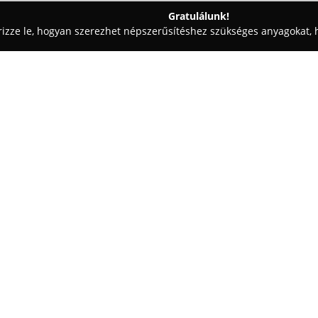
Gratulálunk!
rizze le, hogyan szerezhet népszerűsítéshez szükséges anyagokat, h
relés, Elektronika - Veszprém
Polgár Sándor Villanyszerelő
Egy cég:
Polgár Sándor Villanyszerelő
1
villanyszerelési feladatokat Ba
A vállalkozás jelentős tapaszta
kivitelezések és javítások terü
Mutass többet >>
szakszerű kialakítása, melyet a
teljeskörű ügyintézéssel végezn
E.ON regisztrált szerelőként g
vonatkozó szabványoknak megf
A szolgáltatások között szerep