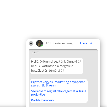
TURUL Elektromosság
Live chat
23:47
Helló, örömmel segítünk Önnek! 🙂
Kérjük, kattintson a megfelelő
beszélgetési témára! 🙂
Díjazott vagyok, marketing anyagokat
szeretnék átvenni
Szeretném regisztrálni cégemet a Turul
projektbe
Problémám van