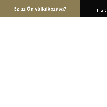
Ez az Ön vállalkozása?
Ellenő
Turul Elektromosság
Villanyszerelők, Villanysze
Polgár Sándor Villanyszerelő
8.3
(9)
Balatonkenese, Szilágyi Erzsébet u. 15
Mutasd a telefonszámot