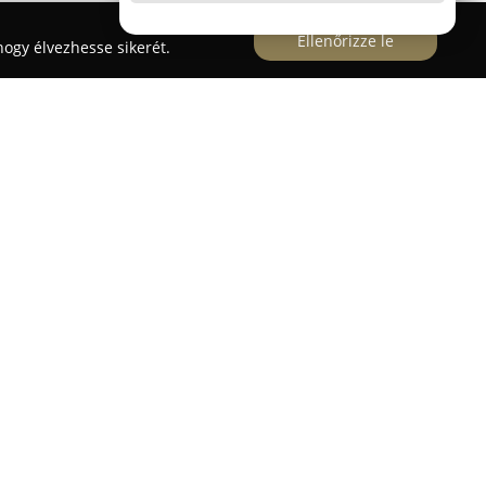
Ellenőrizze le
ogy élvezhesse sikerét.
984 óta lát el megbízható, magas színvonalú
latonkenesén, illetve a környékbeli településeken.
lattal rendelkezik az elektromosipari szerelések,
letén. Fő tevékenységéhez tartozik a mérőhelyek
z áramszolgáltatóval kötött szerződés szerint,
ek, ezzel könnyítve az adminisztratív terheket.
arantálják, hogy a munkálatok szakszerűen, a
elelően, magas minőségben valósulnak meg.
el továbbá elektromos fűtési rendszerek – például