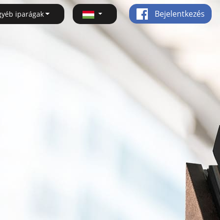
Bejelentkezés
gyéb iparágak