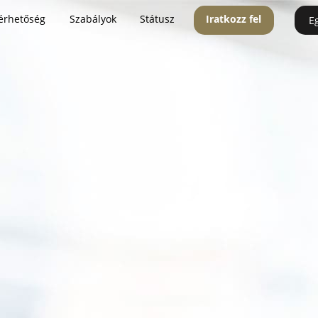
érhetőség
Szabályok
Státusz
Iratkozz fel
E