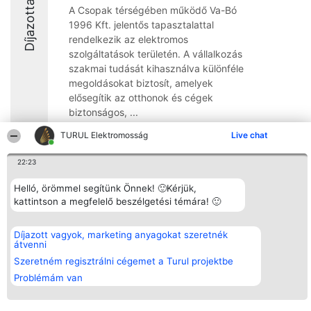
Díjazottak
A Csopak térségében működő Va-Bó
1996 Kft. jelentős tapasztalattal
rendelkezik az elektromos
szolgáltatások területén. A vállalkozás
szakmai tudását kihasználva különféle
megoldásokat biztosít, amelyek
elősegítik az otthonok és cégek
biztonságos, ...
8.3
TURUL Elektromosság
Live chat
22:23
Rangsorszervező
Népszavazás
Elérhetőség
Helló, örömmel segítünk Önnek! 🙂Kérjük,
SC Beautiful Company S.R.L.
Nyertesek
Elérhetőség
kattintson a megfelelő beszélgetési témára! 🙂
Bulevardul Aleea Timișul De
Az összes
Sus Nr. 2, Bl. A30, Sc. A, Et.
díjazottak
4, Ap. 13
listája
Díjazott vagyok, marketing anyagokat szeretnék
Bukarest 53-238
Szabályok
átvenni
Adószám 36737675
Státusz
tel: +363 033 425 71
Szeretném regisztrálni cégemet a Turul projektbe
Polityka
Prywatności
Problémám van