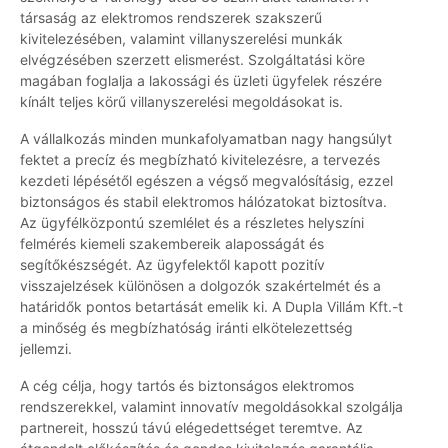
társaság az elektromos rendszerek szakszerű
kivitelezésében, valamint villanyszerelési munkák
elvégzésében szerzett elismerést. Szolgáltatási köre
magában foglalja a lakossági és üzleti ügyfelek részére
kínált teljes körű villanyszerelési megoldásokat is.
A vállalkozás minden munkafolyamatban nagy hangsúlyt
fektet a precíz és megbízható kivitelezésre, a tervezés
kezdeti lépésétől egészen a végső megvalósításig, ezzel
biztonságos és stabil elektromos hálózatokat biztosítva.
Az ügyfélközpontú szemlélet és a részletes helyszíni
felmérés kiemeli szakembereik alaposságát és
segítőkészségét. Az ügyfelektől kapott pozitív
visszajelzések különösen a dolgozók szakértelmét és a
határidők pontos betartását emelik ki. A Dupla Villám Kft.-t
a minőség és megbízhatóság iránti elkötelezettség
jellemzi.
A cég célja, hogy tartós és biztonságos elektromos
rendszerekkel, valamint innovatív megoldásokkal szolgálja
partnereit, hosszú távú elégedettséget teremtve. Az