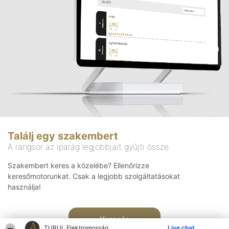
Találj egy szakembert
A rangsor az iparág legjobbjait gyűjti össze
Szakembert keres a közelébe? Ellenőrizze
keresőmotorunkat. Csak a legjobb szolgáltatásokat
használja!
Keresés
TURUL Elektromosság
Live chat