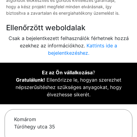
átgondolt előkészítés és gondos kivitelezés garantálja,
hogy a kész projekt megfelel minden elvárásnak, így
biztosítva a zavartalan és energiahatékony üzemelést is.
Ellenőrzött weboldalak
Csak a bejelentkezett felhasználók férhetnek hozzá
ezekhez az információkhoz.
Kattints ide a
bejelentkezéshez.
Ez az Ön vállalkozása
?
Gratulálunk!
Ellenőrizze le, hogyan szerezhet
népszerűsítéshez szükséges anyagokat, hogy
élvezhesse sikerét.
Komárom
Túróhegy utca 35