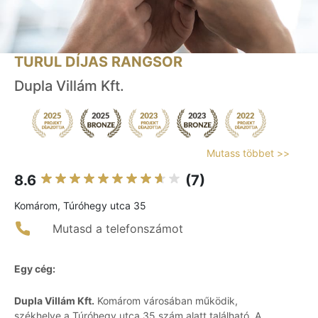
TURUL DÍJAS RANGSOR
Dupla Villám Kft.
Mutass többet >>
8.6
(7)
Komárom, Túróhegy utca 35
Mutasd a telefonszámot
Egy cég:
Dupla Villám Kft.
Komárom városában működik,
székhelye a Túróhegy utca 35 szám alatt található. A