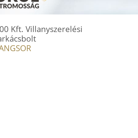
0 Kft. Villanyszerelési
arkácsbolt
RANGSOR