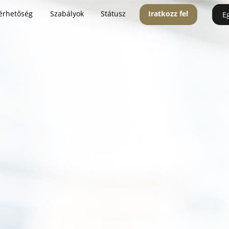
érhetőség
Szabályok
Státusz
Iratkozz fel
E