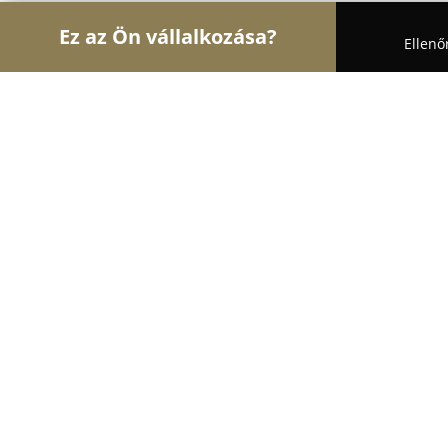
Ez az Ön vállalkozása?
Ellenő
Turul Elektromosság
Villanyszerelők, Villanyszer
Elektroszolg2000 Kft. Villanyszerelés
Barkácsbolt
9.4
(196)
Nagykáta, Petőfi Sándor út 29