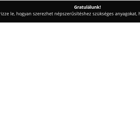
Gratulálunk!
rizze le, hogyan szerezhet népszerűsítéshez szükséges anyagokat, h
elés, Elektronika - Nagykáta
Elektroszolg2000 Kft. Villanyszerel
i Szaküzlet és
Egy cég:
Elektroszolg2000 Kft. Villanys
Petőfi Sándor út 29. szám alatt
elektromosság, világítástechnik
területén. A vállalat komplex 
ügyfelek számára, beleértve ele
Mutass többet >>
korszerűsítését és karbantartás
fejlesztéseket, energiahatékon
vállalja.
Tevékenysége kiterjed számítás