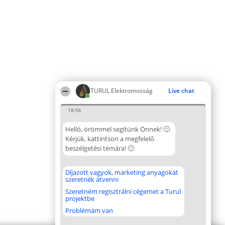
TURUL Elektromosság
Live chat
18:56
Helló, örömmel segítünk Önnek! 🙂
Kérjük, kattintson a megfelelő
beszélgetési témára! 🙂
Díjazott vagyok, marketing anyagokat
szeretnék átvenni
Szeretném regisztrálni cégemet a Turul
projektbe
Problémám van