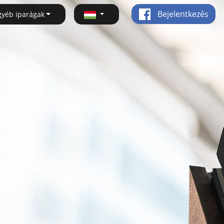
Bejelentkezés
gyéb iparágak