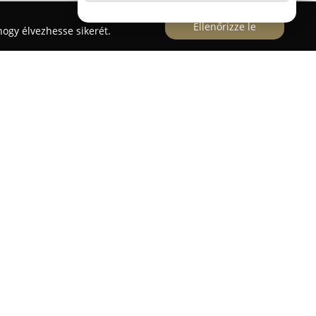
Ellenőrizze le
ogy élvezhesse sikerét.
ési Szaküzlet és Barkácsbolt
zerelési Szaküzlet és Barkácsbolt
Nagykátán, a
 működik, és jelentős tapasztalattal rendelkezik az
a, valamint az elektrotechnikai szerelési munkák
megoldásokat nyújt mind lakossági, mind ipari
ktromos rendszerek tervezését, kivitelezését,
át. Emellett modern világítástechnikai
ysági beruházásokat és ezek megvalósítását is
technikai, illetve elektronikai berendezésekhez