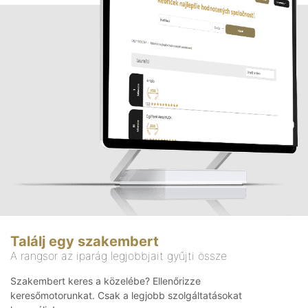
Találj egy szakembert
A rangsor az iparág legjobbjait gyűjti össze
Szakembert keres a közelébe? Ellenőrizze
keresőmotorunkat. Csak a legjobb szolgáltatásokat