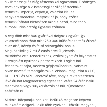
a villamossági és világítástechnikai ágazatban. Elsődleges
tevékenysége a villamossági és világítástechnikai
termékek importja, exportja, valamint kis- és
nagykereskedelme, melynek célja, hogy széles
termékkínálatot biztosítson mind a hazai, mind több
európai uniós ország ügyfelei számára.
A cég több mint 800 gyártóval dolgozik együtt, így
választékában több mint 250 000 különféle termék érhető
el az alsó, közép és felső árkategóriákban is.
Megközelítőleg 2 millió eurós értékű, jelentős
raktárkészlettel rendelkeznek, ezáltal gyors és folyamatos
kiszolgálást nyújtanak partnereiknek. Logisztikai
feladatokat saját, modern gépjárműparkkal, valamint
olyan neves futárszolgálatokkal oldanak meg, mint a GLS,
DHL, TNT és MPL, lehetővé téve, hogy a raktárkészleten
lévő árukat Magyarország egész területére 24 órán belül,
mennyiségi vagy súlykorlátozás nélkül, díjmentesen
szállítsák ki.
Miskolci központjukban körülbelül 45 magasan képzett
munkatárs dolgozik, akik több nyelven – köztük magyarul,