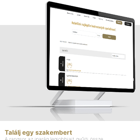
Találj egy szakembert
A rangsor az iparág legjobbjait gyűjti össze