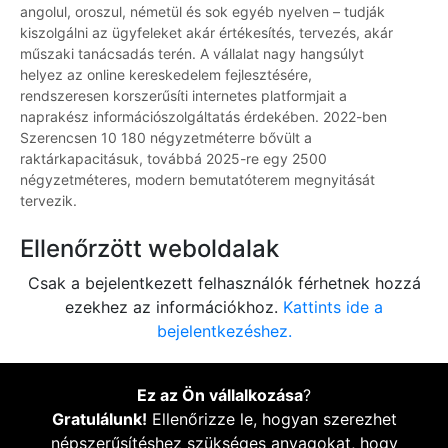
angolul, oroszul, németül és sok egyéb nyelven – tudják
kiszolgálni az ügyfeleket akár értékesítés, tervezés, akár
műszaki tanácsadás terén. A vállalat nagy hangsúlyt
helyez az online kereskedelem fejlesztésére,
rendszeresen korszerűsíti internetes platformjait a
naprakész információszolgáltatás érdekében. 2022-ben
Szerencsen 10 180 négyzetméterre bővült a
raktárkapacitásuk, továbbá 2025-re egy 2500
négyzetméteres, modern bemutatóterem megnyitását
tervezik.
Ellenőrzött weboldalak
Csak a bejelentkezett felhasználók férhetnek hozzá
ezekhez az információkhoz.
Kattints ide a
bejelentkezéshez.
Ez az Ön vállalkozása
?
Gratulálunk!
Ellenőrizze le, hogyan szerezhet
népszerűsítéshez szükséges anyagokat, hogy