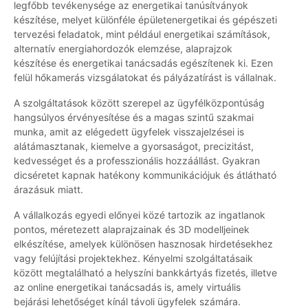
legfőbb tevékenysége az energetikai tanúsítványok
készítése, melyet különféle épületenergetikai és gépészeti
tervezési feladatok, mint például energetikai számítások,
alternatív energiahordozók elemzése, alaprajzok
készítése és energetikai tanácsadás egészítenek ki. Ezen
felül hőkamerás vizsgálatokat és pályázatírást is vállalnak.
A szolgáltatások között szerepel az ügyfélközpontúság
hangsúlyos érvényesítése és a magas szintű szakmai
munka, amit az elégedett ügyfelek visszajelzései is
alátámasztanak, kiemelve a gyorsaságot, precizitást,
kedvességet és a professzionális hozzáállást. Gyakran
dicséretet kapnak hatékony kommunikációjuk és átlátható
árazásuk miatt.
A vállalkozás egyedi előnyei közé tartozik az ingatlanok
pontos, méretezett alaprajzainak és 3D modelljeinek
elkészítése, amelyek különösen hasznosak hirdetésekhez
vagy felújítási projektekhez. Kényelmi szolgáltatásaik
között megtalálható a helyszíni bankkártyás fizetés, illetve
az online energetikai tanácsadás is, amely virtuális
bejárási lehetőséget kínál távoli ügyfelek számára.