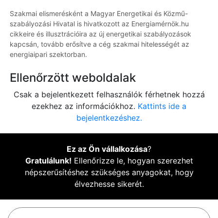
Szakmai elismerésként a Magyar Energetikai és Közmű-
szabályozási Hivatal is hivatkozott az Energiamérnök.hu
cikkeire és illusztrációira az új energetikai szabályozások
kapcsán, tovább erősítve a cég szakmai hitelességét az
energiaipari szektorban.
Ellenőrzött weboldalak
Csak a bejelentkezett felhasználók férhetnek hozzá
ezekhez az információkhoz.
Kattints ide a
bejelentkezéshez.
Ez az Ön vállalkozása
?
Gratulálunk!
Ellenőrizze le, hogyan szerezhet
népszerűsítéshez szükséges anyagokat, hogy
élvezhesse sikerét.