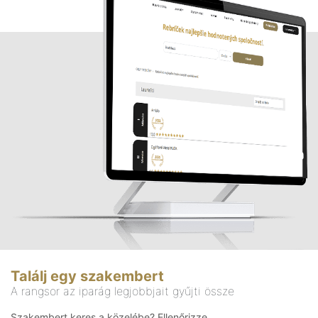
Találj egy szakembert
A rangsor az iparág legjobbjait gyűjti össze
Szakembert keres a közelébe? Ellenőrizze