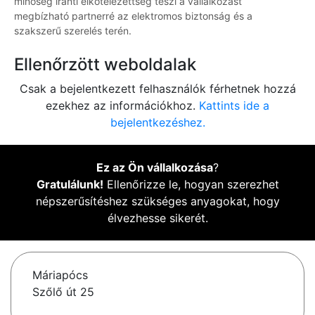
minőség iránti elkötelezettség teszi a vállalkozást
megbízható partnerré az elektromos biztonság és a
szakszerű szerelés terén.
Ellenőrzött weboldalak
Csak a bejelentkezett felhasználók férhetnek hozzá
ezekhez az információkhoz.
Kattints ide a
bejelentkezéshez.
Ez az Ön vállalkozása
?
Gratulálunk!
Ellenőrizze le, hogyan szerezhet
népszerűsítéshez szükséges anyagokat, hogy
élvezhesse sikerét.
Máriapócs
Szőlő út 25