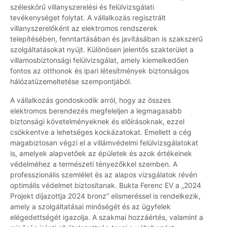
széleskörű villanyszerelési és felülvizsgálati
tevékenységet folytat. A vállalkozás regisztrált
villanyszerelőként az elektromos rendszerek
telepítésében, fenntartásában és javításában is szakszerű
szolgáltatásokat nyújt. Különösen jelentős szakterület a
villamosbiztonsági felülvizsgálat, amely kiemelkedően
fontos az otthonok és ipari létesítmények biztonságos
hálózatüzemeltetése szempontjából.
A vállalkozás gondoskodik arról, hogy az összes
elektromos berendezés megfeleljen a legmagasabb
biztonsági követelményeknek és előírásoknak, ezzel
csökkentve a lehetséges kockázatokat. Emellett a cég
magabiztosan végzi el a villámvédelmi felülvizsgálatokat
is, amelyek alapvetőek az épületek és azok értékeinek
védelméhez a természeti tényezőkkel szemben. A
professzionális szemlélet és az alapos vizsgálatok révén
optimális védelmet biztosítanak. Bukta Ferenc EV a „2024
Projekt díjazottja 2024 bronz” elismeréssel is rendelkezik,
amely a szolgáltatásai minőségét és az ügyfelek
elégedettségét igazolja. A szakmai hozzáértés, valamint a