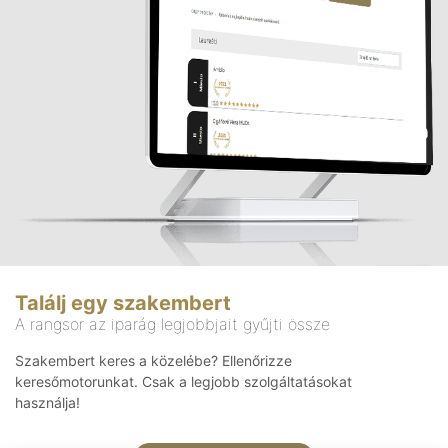
Találj egy szakembert
A rangsor az iparág legjobbjait gyűjti össze
Szakembert keres a közelébe? Ellenőrizze
keresőmotorunkat. Csak a legjobb szolgáltatásokat
használja!