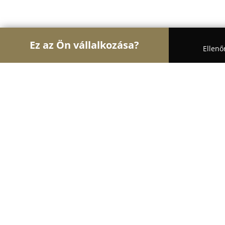
Ez az Ön vállalkozása?
Ellenő
Turul Elektromosság
Villanyszerelők, Villanyszer
Dankó-Vill.KFT
8.4
(7)
Bordány, Kossuth Lajos u. 56