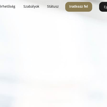
érhetőség
Szabályok
Státusz
Iratkozz fel
E