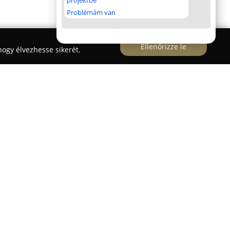
projektbe
Problémám van
Ellenőrizze le
ogy élvezhesse sikerét.
gióban kínál átfogó villamosenergia-
sorban a biztonságos és korszerű
re, valamint az energiaigények szakszerű
mszolgáltatók felé.
 foglalja a villamosenergia-fogyasztásmérő
 kivitelezését, továbbá ingatlanokon belüli
 telepítését, korszerűsítését. Az ügyfelek számára