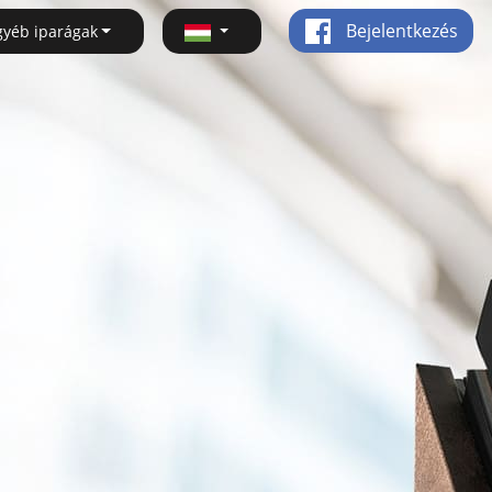
Bejelentkezés
gyéb iparágak