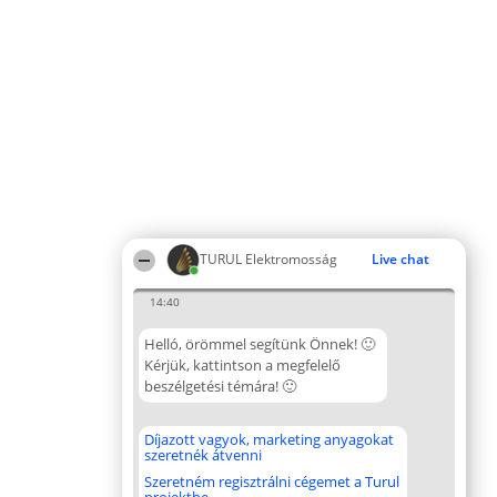
TURUL Elektromosság
Live chat
14:40
Helló, örömmel segítünk Önnek! 🙂
Kérjük, kattintson a megfelelő
beszélgetési témára! 🙂
Díjazott vagyok, marketing anyagokat
szeretnék átvenni
Szeretném regisztrálni cégemet a Turul