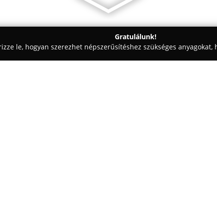
Gratulálunk!
rizze le, hogyan szerezhet népszerűsítéshez szükséges anyagokat, h
elés, Elektronika - Bordány
Dankó-Vill.KFT
Egy cég:
Dankó-Vill KFT.
a Dél-Alföld ré
szolgáltatásokat, amelyek első
áramszolgáltatás megteremtésé
közvetítésére irányulnak az ára
Mutass többet >>
A vállalat szakértelme magában
rendszerek tervezését és pontos
erőátviteli és elosztóhálózatok