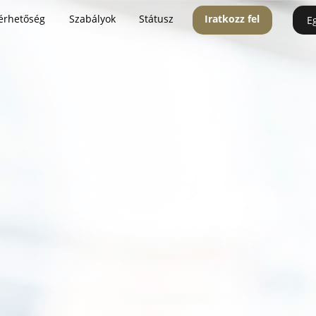
érhetőség
Szabályok
Státusz
Iratkozz fel
E