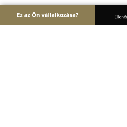
Ez az Ön vállalkozása?
Ellenő
Turul Elektromosság
Villanyszerelők, Villanyszer
VillTest Villamosipari Kft.
9.7
(33)
Zalaegerszeg, Platán sor 13
Mutasd a telefonszámot