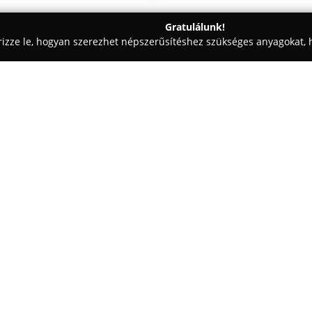
Gratulálunk!
rizze le, hogyan szerezhet népszerűsítéshez szükséges anyagokat, h
elés, Elektronika - Zalaegerszeg
VillTest Villamosipari Kft.
Egy cég:
A
VillTest Villamosipari Kft.
Dun
környékén kínál átfogó villamos
megbízható megoldásokat biztos
otthon auditok, villámvédelmi e
területén. Fő feladatuk a bal
villamos rendszerek zavartala
A vállalat hangsúlyt fektet a 
folyamatosan törekszik a fejlő