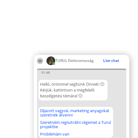
TURUL Elektromosság
Live chat
01:48
Helló, örömmel segítünk Önnek! 🙂
Kérjük, kattintson a megfelelő
beszélgetési témára! 🙂
Díjazott vagyok, marketing anyagokat
szeretnék átvenni
Szeretném regisztrálni cégemet a Turul
projektbe
Problémám van