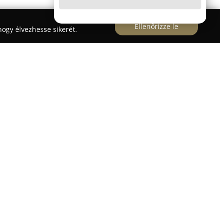
Ellenőrizze le
ogy élvezhesse sikerét.
ántúl teljes területén, különösen Zalaegerszeg
ipari szolgáltatásokat. Tapasztalt szakembereik
ítanak villamos biztonsági felülvizsgálatok,
llenőrzések, valamint villamos kivitelezés
esetek és meghibásodások megelőzése, továbbá a
n működésének fenntartása.
szavahihetőségre és őszinte kommunikációra,
désre, miközben új ismeretek és készségek