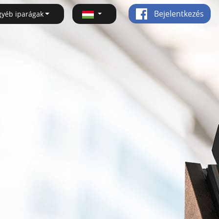
Bejelentkezés
gyéb iparágak