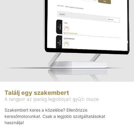
Találj egy szakembert
A rangsor az iparág legjobbjait gyűjti össze
Szakembert keres a közelébe? Ellenőrizze
keresőmotorunkat. Csak a legjobb szolgáltatásokat
használja!