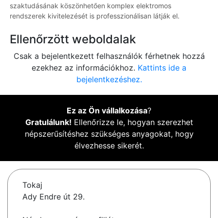
szaktudásának köszönhetően komplex elektromos
rendszerek kivitelezését is professzionálisan látják el.
Ellenőrzött weboldalak
Csak a bejelentkezett felhasználók férhetnek hozzá
ezekhez az információkhoz.
Kattints ide a
bejelentkezéshez.
Ez az Ön vállalkozása
?
Gratulálunk!
Ellenőrizze le, hogyan szerezhet
népszerűsítéshez szükséges anyagokat, hogy
élvezhesse sikerét.
Tokaj
Ady Endre út 29.