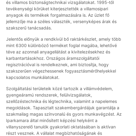
és villamos biztonságtechnikai vizsgálatokat. 1995-től
tevékenységi körüket kiterjesztették a villamosipari
anyagok és termékek forgalmazására is. Az üzlet fő
jellemzője ma a széles választék, versenyképes árak és
szakszerű tanácsadás.
Jelentős előnyük a rendkívül bő raktárkészlet, amely több
mint 6300 különböző terméket foglal magába, lehetővé
téve az azonnali anyagellátást a kivitelezésekhez és
karbantartásokhoz. Országos áramszolgáltatói
regisztrációval is rendelkeznek, ami biztosítja, hogy
szakszerűen végezhessenek fogyasztásmérőhelyekkel
kapcsolatos munkálatokat.
Szolgáltatási területeik közé tartozik a villámvédelem,
gyengeáramú rendszerek, felülvizsgálatok,
szellőzéstechnika és légtechnika, valamint a napelemes
megoldások. Tapasztalt szakembergárdájuk garantálja a
szakmailag magas színvonalú és gyors munkavégzést. Az
Iparkamara által minősített képzési helyként a
villanyszerelő tanulók gyakorlati oktatásában is aktívan
részt vesznek. A vállalat megbízhatóságának és