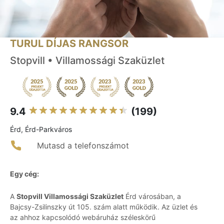
TURUL DÍJAS RANGSOR
Stopvill • Villamossági Szaküzlet
9.4
(199)
Érd, Érd-Parkváros
Mutasd a telefonszámot
Egy cég:
A
Stopvill Villamossági Szaküzlet
Érd városában, a
Bajcsy-Zsilinszky út 105. szám alatt működik. Az üzlet és
az ahhoz kapcsolódó webáruház széleskörű