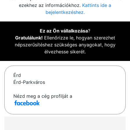
ezekhez az információkhoz.
Kattints ide a
bejelentkezéshez.
Ez az Ön vállalkozása
?
Gratulálunk!
Ellenőrizze le, hogyan szerezhet
népszerűsítéshez szükséges anyagokat, hogy
élvezhesse sikerét.
Érd
Érd-Parkváros
Nézd meg a cég profilját a