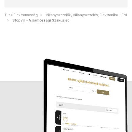
Turul Elektromosság
Villanyszerelők, Villanyszerelés, Elektronika - Érd
Stopvill • Villamossági Szaküzlet