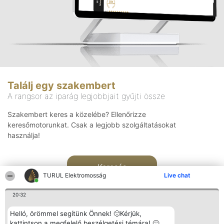
Találj egy szakembert
A rangsor az iparág legjobbjait gyűjti össze
Szakembert keres a közelébe? Ellenőrizze
keresőmotorunkat. Csak a legjobb szolgáltatásokat
használja!
Keresés
TURUL Elektromosság
Live chat
20:32
Helló, örömmel segítünk Önnek! 🙂Kérjük,
kattintson a megfelelő beszélgetési témára! 🙂