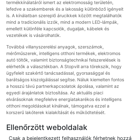
termékkínálatáról ismert az elektromosság területén,
lefedve a szakemberek és a lakosság különböző igényeit
is. A kínálatban szereplő árucikkek között megtalálhatók
mind a tradicionális izzók, mind a modern LED-lámpák,
emellett különféle kapcsolók, dugaljak, kábelek és
vezetékek is vásárolhatók.
Továbbá villanyszerelési anyagok, szerszámok,
mérőműszerek, intelligens otthoni termékek, elektromos
autó töltők, valamint biztonságtechnikai felszerelések is
elérhetők a választékban. A Stopvill arra törekszik, hogy
ügyfeleit szakértő tanácsadással, gyorsasággal és
barátságos kiszolgálással segítse. Náluk kiemelten fontos
a hosszú távú partnerkapcsolatok ápolása, valamint az
egyedi árajánlatok biztosítása. Az aktuális piaci
elvárásoknak megfelelve energiatakarékos és intelligens
otthoni megoldásokat kínálnak, támogatva ezzel a
korszerű lakóterek kialakítását és működtetését.
Ellenőrzött weboldalak
Csak a bejelentkezett felhasználók férhetnek hozzá