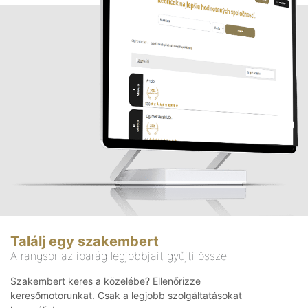
Találj egy szakembert
A rangsor az iparág legjobbjait gyűjti össze
Szakembert keres a közelébe? Ellenőrizze
keresőmotorunkat. Csak a legjobb szolgáltatásokat