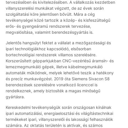
tervezésében és kivitelezésében. A vállalkozás kezdetben
villanyszerelési munkákat végzett, de az évek során
szolgáltatási köre jelentősen bővült. Mára a cég
tevékenységei közé tartozik a közép- és kisfeszültségű
erős- és gyengeáramú rendszerek tervezése,
megvalósítása, valamint berendezésgyártás is.
Jelentős hangsúlyt fektet a vállalat a mezőgazdasági és
ipari technológiákhoz kapcsolódó, elsősorban
bortechnológiai rendszerek villamos szerelésére.
Korszerűsített gépparkjukban CNC-vezérlésű áramsín- és
lemezmegmunkáló gépek, illetve kábelmegmunkáló
automaták működnek, melyek lehetővé teszik a hatékony
és precíz munkavégzést. 2019 óta Siemens Sivacon S8
berendezések szerelésére vonatkozó licenccel is
rendelkeznek, amely biztosíték a magas minőségű
gyártásra.
Kereskedelmi tevékenységük során országosan kínálnak
ipari automatizálási, energiaelosztási és világítástechnikai
termékeket ipari, villanyszerelői és lakossági felhasználók
számára. Az oktatás területén is aktívak, és számos