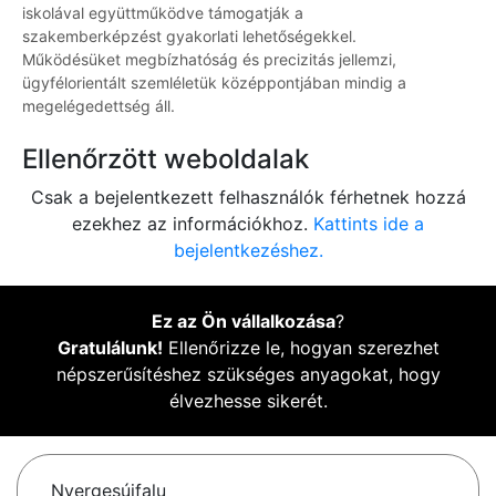
iskolával együttműködve támogatják a
szakemberképzést gyakorlati lehetőségekkel.
Működésüket megbízhatóság és precizitás jellemzi,
ügyfélorientált szemléletük középpontjában mindig a
megelégedettség áll.
Ellenőrzött weboldalak
Csak a bejelentkezett felhasználók férhetnek hozzá
ezekhez az információkhoz.
Kattints ide a
bejelentkezéshez.
Ez az Ön vállalkozása
?
Gratulálunk!
Ellenőrizze le, hogyan szerezhet
népszerűsítéshez szükséges anyagokat, hogy
élvezhesse sikerét.
Nyergesújfalu