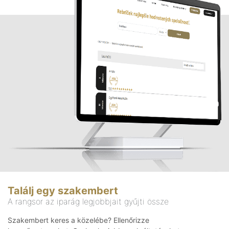
Találj egy szakembert
A rangsor az iparág legjobbjait gyűjti össze
Szakembert keres a közelébe? Ellenőrizze