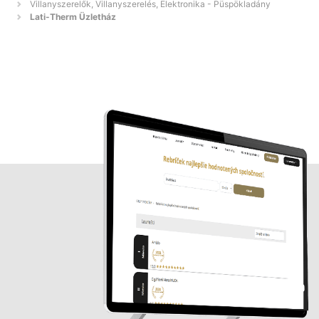
Villanyszerelők, Villanyszerelés, Elektronika - Püspökladány
Lati-Therm Üzletház