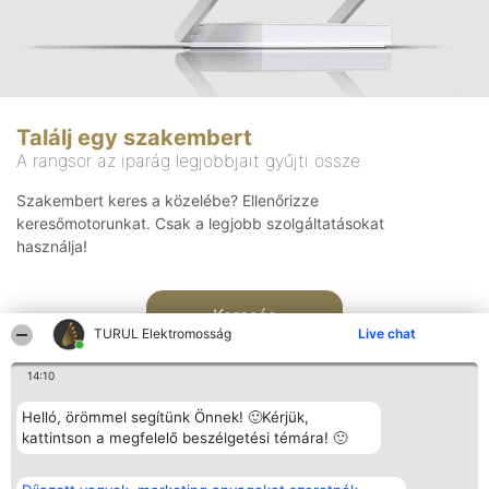
Találj egy szakembert
A rangsor az iparág legjobbjait gyűjti össze
Szakembert keres a közelébe? Ellenőrizze
keresőmotorunkat. Csak a legjobb szolgáltatásokat
használja!
Keresés
TURUL Elektromosság
Live chat
14:10
Helló, örömmel segítünk Önnek! 🙂Kérjük,
kattintson a megfelelő beszélgetési témára! 🙂
Rangsorszervező
Népszavazás
Elérhetőség