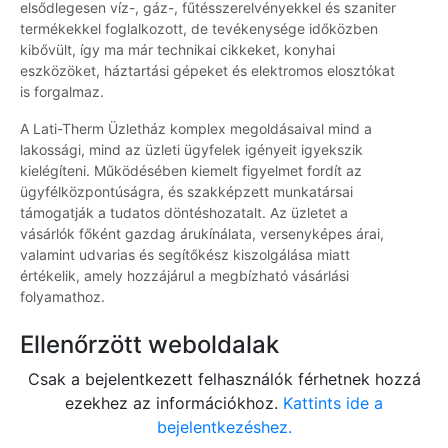
elsődlegesen víz-, gáz-, fűtésszerelvényekkel és szaniter
termékekkel foglalkozott, de tevékenysége időközben
kibővült, így ma már technikai cikkeket, konyhai
eszközöket, háztartási gépeket és elektromos elosztókat
is forgalmaz.
A Lati-Therm Üzletház komplex megoldásaival mind a
lakossági, mind az üzleti ügyfelek igényeit igyekszik
kielégíteni. Működésében kiemelt figyelmet fordít az
ügyfélközpontúságra, és szakképzett munkatársai
támogatják a tudatos döntéshozatalt. Az üzletet a
vásárlók főként gazdag árukínálata, versenyképes árai,
valamint udvarias és segítőkész kiszolgálása miatt
értékelik, amely hozzájárul a megbízható vásárlási
folyamathoz.
Ellenőrzött weboldalak
Csak a bejelentkezett felhasználók férhetnek hozzá
ezekhez az információkhoz.
Kattints ide a
bejelentkezéshez.