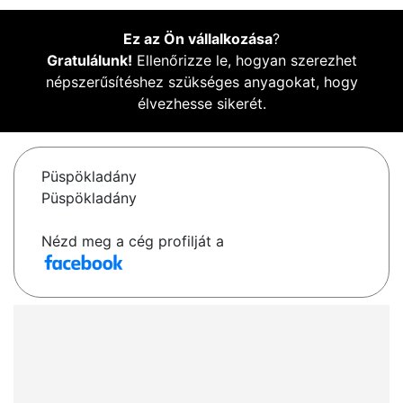
Ez az Ön vállalkozása
?
Gratulálunk!
Ellenőrizze le, hogyan szerezhet
népszerűsítéshez szükséges anyagokat, hogy
élvezhesse sikerét.
Püspökladány
Püspökladány
Nézd meg a cég profilját a