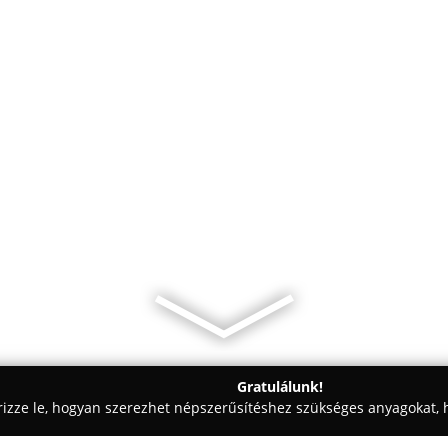
Gratulálunk!
rizze le, hogyan szerezhet népszerűsítéshez szükséges anyagokat, h