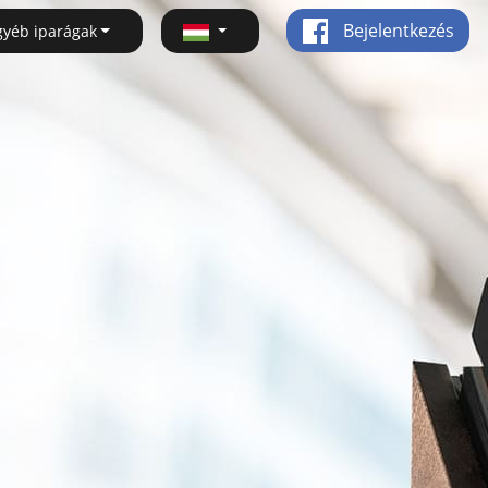
Bejelentkezés
gyéb iparágak