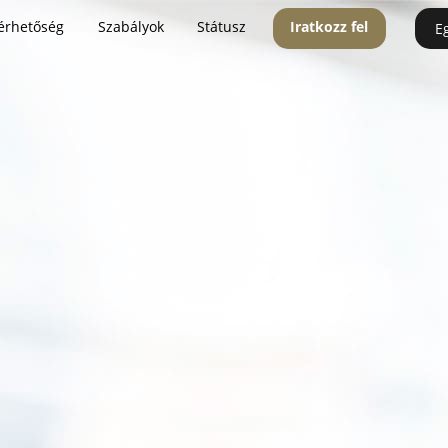
érhetőség
Szabályok
Státusz
Iratkozz fel
E