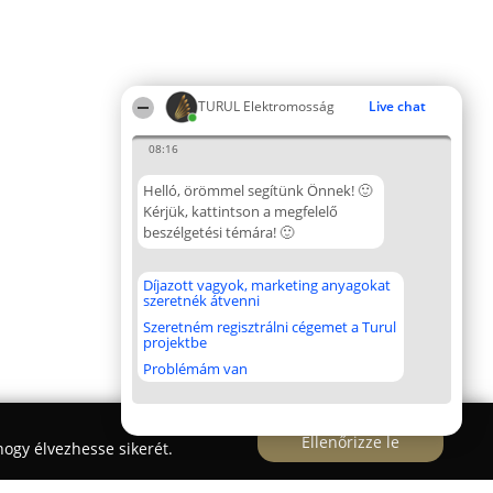
TURUL Elektromosság
Live chat
08:16
Helló, örömmel segítünk Önnek! 🙂
Kérjük, kattintson a megfelelő
beszélgetési témára! 🙂
Díjazott vagyok, marketing anyagokat
szeretnék átvenni
Szeretném regisztrálni cégemet a Turul
projektbe
Problémám van
Ellenőrizze le
ogy élvezhesse sikerét.