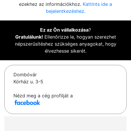
ezekhez az információkhoz.
Kattints ide a
bejelentkezéshez.
Ez az Ön vállalkozása
?
Gratulálunk!
Ellenőrizze le, hogyan szerezhet
népszerűsítéshez szükséges anyagokat, hogy
élvezhesse sikerét.
Dombóvár
Kórház u. 3-5
Nézd meg a cég profilját a