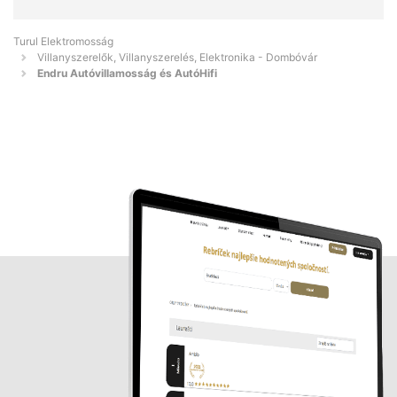
Turul Elektromosság
Villanyszerelők, Villanyszerelés, Elektronika - Dombóvár
Endru Autóvillamosság és AutóHifi