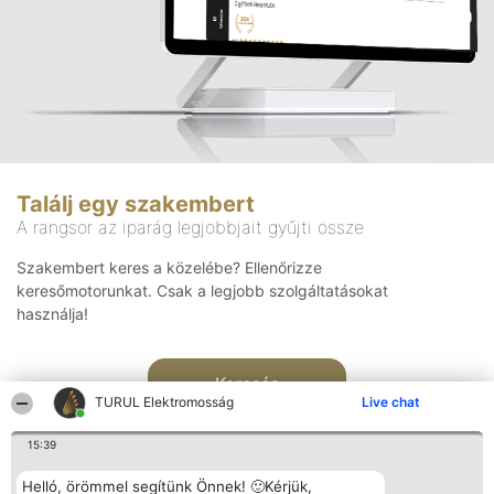
Találj egy szakembert
A rangsor az iparág legjobbjait gyűjti össze
Szakembert keres a közelébe? Ellenőrizze
keresőmotorunkat. Csak a legjobb szolgáltatásokat
használja!
Keresés
TURUL Elektromosság
Live chat
15:39
Helló, örömmel segítünk Önnek! 🙂Kérjük,