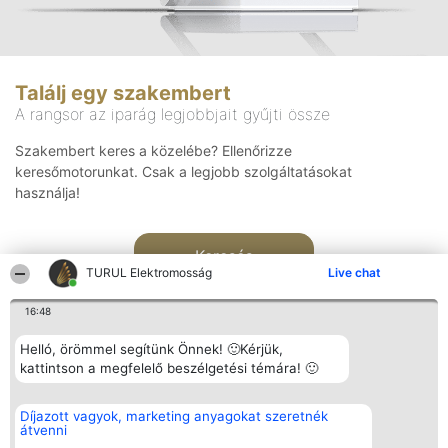
Találj egy szakembert
A rangsor az iparág legjobbjait gyűjti össze
Szakembert keres a közelébe? Ellenőrizze
keresőmotorunkat. Csak a legjobb szolgáltatásokat
használja!
Keresés
TURUL Elektromosság
Live chat
16:48
Helló, örömmel segítünk Önnek! 🙂Kérjük,
kattintson a megfelelő beszélgetési témára! 🙂
Rangsorszervező
Népszavazás
Elérhetőség
Díjazott vagyok, marketing anyagokat szeretnék
SC Beautiful Company S.R.L.
Nyertesek
Elérhetőség
átvenni
Bulevardul Aleea Timișul De
Az összes
Sus Nr. 2, Bl. A30, Sc. A, Et.
díjazottak