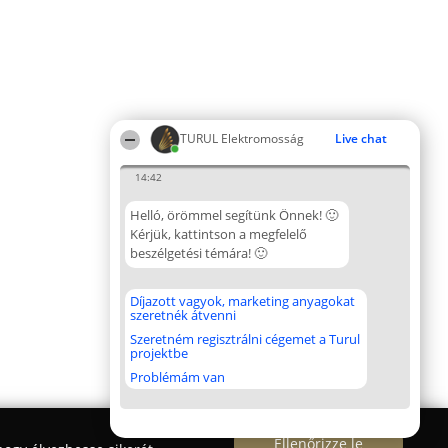
TURUL Elektromosság
Live chat
14:42
Helló, örömmel segítünk Önnek! 🙂
Kérjük, kattintson a megfelelő
beszélgetési témára! 🙂
Díjazott vagyok, marketing anyagokat
szeretnék átvenni
Szeretném regisztrálni cégemet a Turul
projektbe
Problémám van
Ellenőrizze le