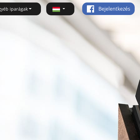
Bejelentkezés
gyéb iparágak