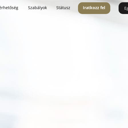
érhetőség
Szabályok
Státusz
Iratkozz fel
E