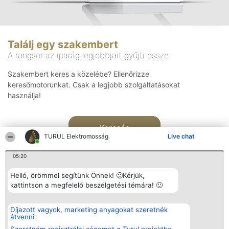
Találj egy szakembert
A rangsor az iparág legjobbjait gyűjti össze
Szakembert keres a közelébe? Ellenőrizze
keresőmotorunkat. Csak a legjobb szolgáltatásokat
használja!
Keresés
TURUL Elektromosság
Live chat
05:20
Helló, örömmel segítünk Önnek! 🙂Kérjük,
kattintson a megfelelő beszélgetési témára! 🙂
Rangsorszervező
Népszavazás
Elérhetőség
Díjazott vagyok, marketing anyagokat szeretnék
SC Beautiful Company S.R.L.
Nyertesek
Elérhetőség
átvenni
Bulevardul Aleea Timișul De
Az összes
Sus Nr. 2, Bl. A30, Sc. A, Et.
díjazottak