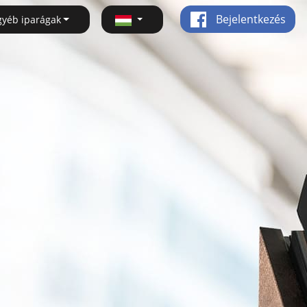
Bejelentkezés
gyéb iparágak