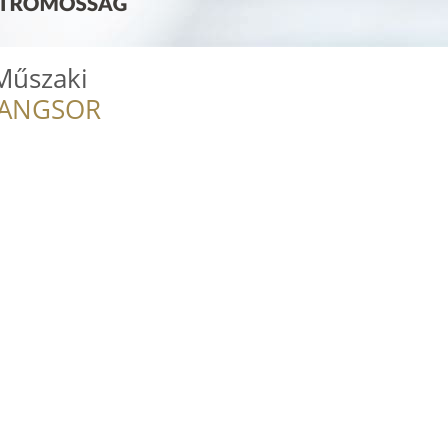
Műszaki
RANGSOR