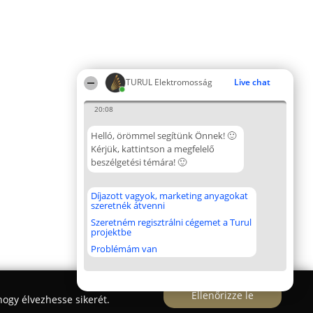
TURUL Elektromosság
Live chat
20:08
Helló, örömmel segítünk Önnek! 🙂
Kérjük, kattintson a megfelelő
beszélgetési témára! 🙂
Díjazott vagyok, marketing anyagokat
szeretnék átvenni
Szeretném regisztrálni cégemet a Turul
projektbe
Problémám van
Ellenőrizze le
ogy élvezhesse sikerét.