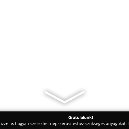
Gratulálunk!
rizze le, hogyan szerezhet népszerűsítéshez szükséges anyagokat, h