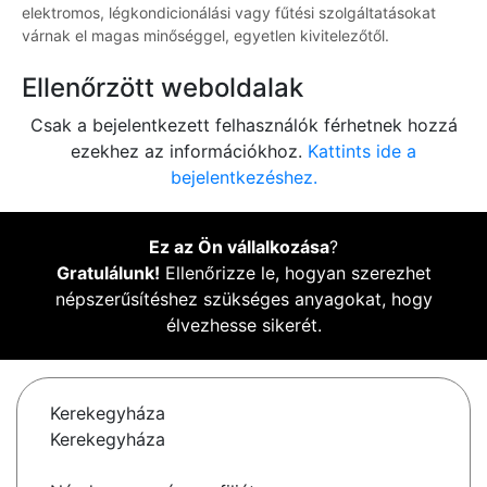
elektromos, légkondicionálási vagy fűtési szolgáltatásokat
várnak el magas minőséggel, egyetlen kivitelezőtől.
Ellenőrzött weboldalak
Csak a bejelentkezett felhasználók férhetnek hozzá
ezekhez az információkhoz.
Kattints ide a
bejelentkezéshez.
Ez az Ön vállalkozása
?
Gratulálunk!
Ellenőrizze le, hogyan szerezhet
népszerűsítéshez szükséges anyagokat, hogy
élvezhesse sikerét.
Kerekegyháza
Kerekegyháza