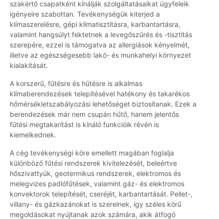
szakértő csapatként kínálják szolgáltatásaikat ügyfeleik
igényeire szabottan. Tevékenységük kiterjed a
klímaszerelésre, gépi klímatisztításra, karbantartásra,
valamint hangsúlyt fektetnek a levegőszűrés és -tisztítás
szerepére, ezzel is támogatva az allergiások kényelmét,
illetve az egészségesebb lakó- és munkahelyi környezet
kialakítását.
A korszerű, fűtésre és hűtésre is alkalmas
klímaberendezések telepítésével hatékony és takarékos
hőmérsékletszabályozási lehetőséget biztosítanak. Ezek a
berendezések már nem csupán hűtő, hanem jelentős
fűtési megtakarítást is kínáló funkcióik révén is
kiemelkednek.
A cég tevékenységi köre emellett magában foglalja
különböző fűtési rendszerek kivitelezését, beleértve
hőszivattyúk, geotermikus rendszerek, elektromos és
melegvizes padlófűtések, valamint gáz- és elektromos
konvektorok telepítését, cseréjét, karbantartását. Pellet-,
villany- és gázkazánokat is szerelnek, így széles körű
megoldásokat nyújtanak azok számára, akik átfogó