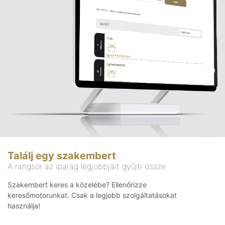
Találj egy szakembert
A rangsor az iparág legjobbjait gyűjti össze
Szakembert keres a közelébe? Ellenőrizze
keresőmotorunkat. Csak a legjobb szolgáltatásokat
használja!