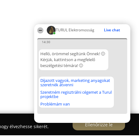
TURUL Elektromosság
Live chat
14:30
Helló, örömmel segítünk Önnek! 🙂
Kérjük, kattintson a megfelelő
beszélgetési témára! 🙂
Díjazott vagyok, marketing anyagokat
szeretnék átvenni
Szeretném regisztrálni cégemet a Turul
projektbe
Problémám van
Ellenőrizze le
ogy élvezhesse sikerét.