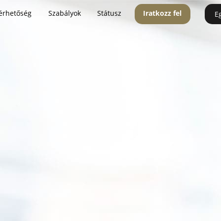
érhetőség
Szabályok
Státusz
Iratkozz fel
E