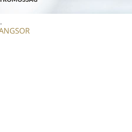
.
RANGSOR