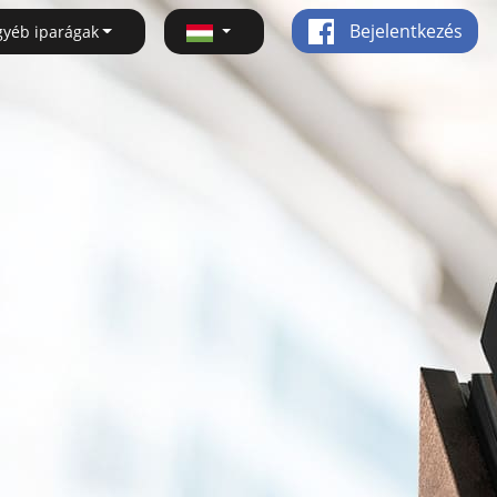
Bejelentkezés
gyéb iparágak