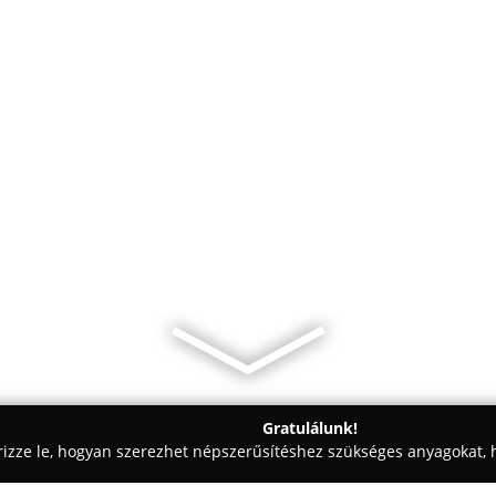
Gratulálunk!
rizze le, hogyan szerezhet népszerűsítéshez szükséges anyagokat, h