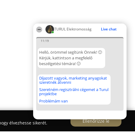
TURUL Elektromosság
Live chat
11:19
Helló, örömmel segítünk Önnek! 🙂
Kérjük, kattintson a megfelelő
beszélgetési témára! 🙂
Díjazott vagyok, marketing anyagokat
szeretnék átvenni
Szeretném regisztrálni cégemet a Turul
projektbe
Problémám van
Ellenőrizze le
ogy élvezhesse sikerét.