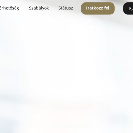
érhetőség
Szabályok
Státusz
Iratkozz fel
E