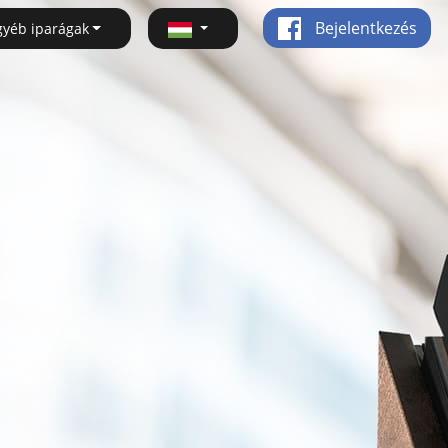
Bejelentkezés
gyéb iparágak