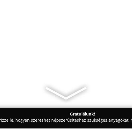
Gratulálunk!
rizze le, hogyan szerezhet népszerűsítéshez szükséges anyagokat, h