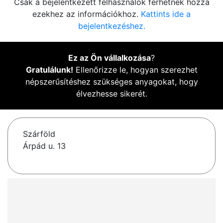
Csak a bejelentkezett felhasználók férhetnek hozzá
ezekhez az információkhoz.
Kattints ide a
bejelentkezéshez.
Ez az Ön vállalkozása
?
Gratulálunk!
Ellenőrizze le, hogyan szerezhet
népszerűsítéshez szükséges anyagokat, hogy
élvezhesse sikerét.
Szárföld
Árpád u. 13