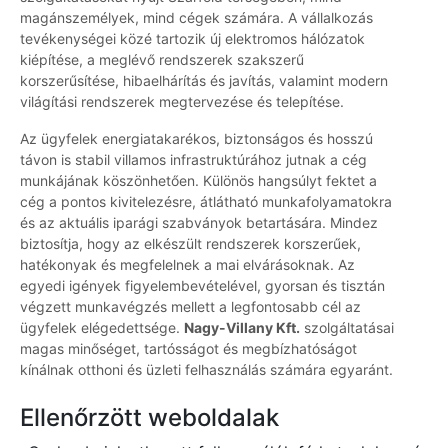
magánszemélyek, mind cégek számára. A vállalkozás
tevékenységei közé tartozik új elektromos hálózatok
kiépítése, a meglévő rendszerek szakszerű
korszerűsítése, hibaelhárítás és javítás, valamint modern
világítási rendszerek megtervezése és telepítése.
Az ügyfelek energiatakarékos, biztonságos és hosszú
távon is stabil villamos infrastruktúrához jutnak a cég
munkájának köszönhetően. Különös hangsúlyt fektet a
cég a pontos kivitelezésre, átlátható munkafolyamatokra
és az aktuális iparági szabványok betartására. Mindez
biztosítja, hogy az elkészült rendszerek korszerűek,
hatékonyak és megfelelnek a mai elvárásoknak. Az
egyedi igények figyelembevételével, gyorsan és tisztán
végzett munkavégzés mellett a legfontosabb cél az
ügyfelek elégedettsége.
Nagy-Villany Kft.
szolgáltatásai
magas minőséget, tartósságot és megbízhatóságot
kínálnak otthoni és üzleti felhasználás számára egyaránt.
Ellenőrzött weboldalak