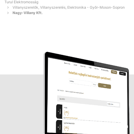
Turul Elektromosság
Villanyszerelők, Villanyszerelés, Elektronika - Győr-Moson-Sopron
Nagy-Villany Kft.