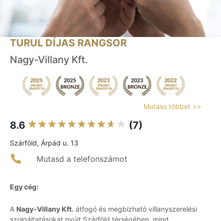
TURUL DÍJAS RANGSOR
Nagy-Villany Kft.
Mutass többet >>
8.6
(7)
Szárföld, Árpád u. 13
Mutasd a telefonszámot
Egy cég:
A
Nagy-Villany Kft.
átfogó és megbízható villanyszerelési
szolgáltatásokat nyújt Szárföld térségében, mind