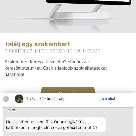
Találj egy szakembert
A rangsor az iparág legjobbjait gyűjti össze
Szakembert keres a közelébe? Ellenőrizze
keresőmotorunkat. Csak a legjobb szolgáltatásokat
használja!
Keresés
TURUL Elektromosság
Live chat
06:35
Helló, örömmel segítünk Önnek! 🙂Kérjük,
kattintson a megfelelő beszélgetési témára! 🙂