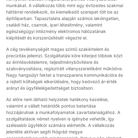
munkákat. A vállalkozás több mint egy évtizedes szakmai
háttérrel rendelkezik, és kiemelkedő szerepet tölt be az
építőiparban. Tapasztalata alapján számos lakóingatlan,
családi ház, csarnok, ipari létesítmény, valamint
egészségügyi intézmény elektromos hálózatának
kiépítését és korszerűsítését végezte el.
A cég tevékenységét magas szintű szakértelem és
precizitás jellemzi. Szolgáltatási köre kiterjed többek közt
az érintésvédelemre, teljesítménybővítésre és
szabványosításra, regisztrált villanyszerelőként működve.
Nagy hangsúlyt fektet a transzparens kommunikációra és
a rejtett költségek elkerülésére, hogy kedvező ár-érték
arányt és ügyfélelégedettséget biztosítson.
Az előre nem látható helyzetek hatékony kezelése,
valamint a vállalt határidők pontos betartása
hozzájárulnak a munkafolyamatok zavartalanságához. A
szolgáltatások német nyelven is igénybe vehetők, így
szélesebb ügyfélkör számára elérhetők. A vállalkozás
jelenléte aktívan segíti Nógrád megye