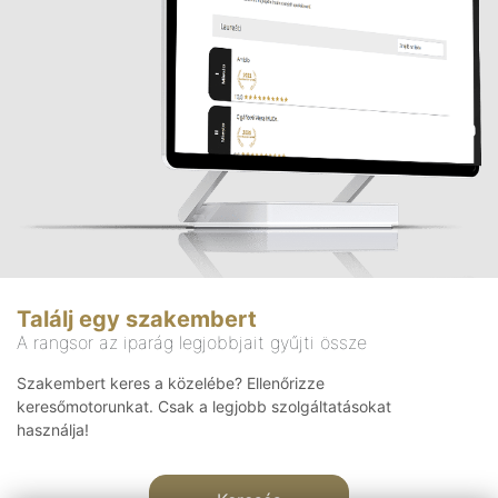
Találj egy szakembert
A rangsor az iparág legjobbjait gyűjti össze
Szakembert keres a közelébe? Ellenőrizze
keresőmotorunkat. Csak a legjobb szolgáltatásokat
használja!