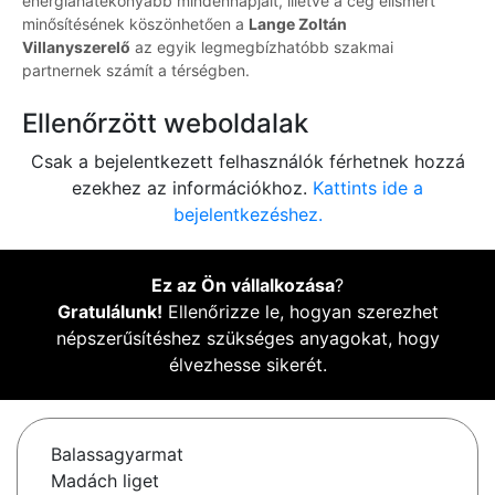
energiahatékonyabb mindennapjait, illetve a cég elismert
minősítésének köszönhetően a
Lange Zoltán
Villanyszerelő
az egyik legmegbízhatóbb szakmai
partnernek számít a térségben.
Ellenőrzött weboldalak
Csak a bejelentkezett felhasználók férhetnek hozzá
ezekhez az információkhoz.
Kattints ide a
bejelentkezéshez.
Ez az Ön vállalkozása
?
Gratulálunk!
Ellenőrizze le, hogyan szerezhet
népszerűsítéshez szükséges anyagokat, hogy
élvezhesse sikerét.
Balassagyarmat
Madách liget