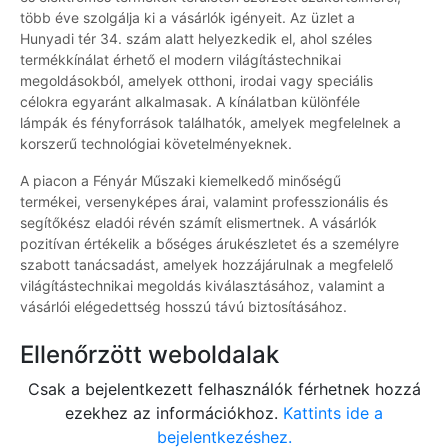
több éve szolgálja ki a vásárlók igényeit. Az üzlet a
Hunyadi tér 34. szám alatt helyezkedik el, ahol széles
termékkínálat érhető el modern világítástechnikai
megoldásokból, amelyek otthoni, irodai vagy speciális
célokra egyaránt alkalmasak. A kínálatban különféle
lámpák és fényforrások találhatók, amelyek megfelelnek a
korszerű technológiai követelményeknek.
A piacon a Fényár Műszaki kiemelkedő minőségű
termékei, versenyképes árai, valamint professzionális és
segítőkész eladói révén számít elismertnek. A vásárlók
pozitívan értékelik a bőséges árukészletet és a személyre
szabott tanácsadást, amelyek hozzájárulnak a megfelelő
világítástechnikai megoldás kiválasztásához, valamint a
vásárlói elégedettség hosszú távú biztosításához.
Ellenőrzött weboldalak
Csak a bejelentkezett felhasználók férhetnek hozzá
ezekhez az információkhoz.
Kattints ide a
bejelentkezéshez.