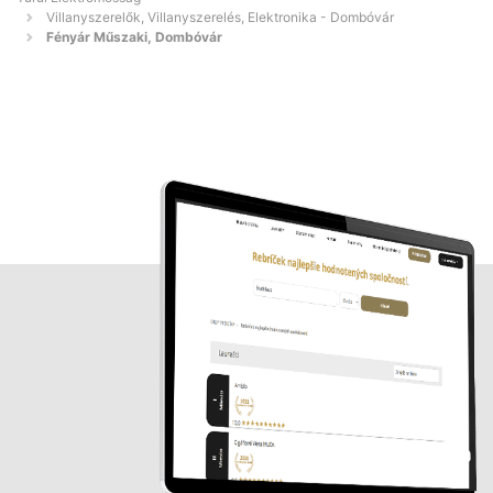
Villanyszerelők, Villanyszerelés, Elektronika - Dombóvár
Fényár Műszaki, Dombóvár