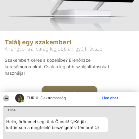
Találj egy szakembert
A rangsor az iparág legjobbjait gyűjti össze
Szakembert keres a közelébe? Ellenőrizze
keresőmotorunkat. Csak a legjobb szolgáltatásokat
használja!
Keresés
TURUL Elektromosság
Live chat
11:54
Helló, örömmel segítünk Önnek! 🙂Kérjük,
kattintson a megfelelő beszélgetési témára! 🙂
Rangsorszervező
Népszavazás
Elérhetőség