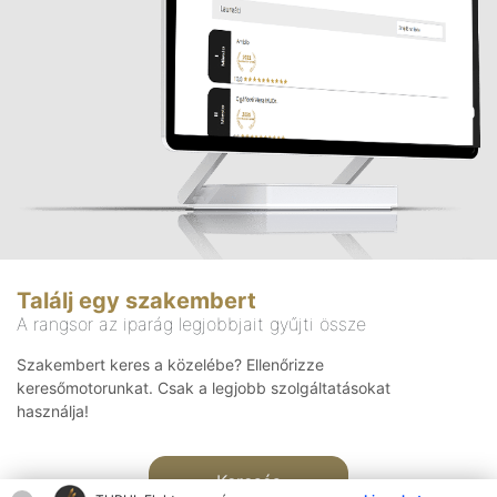
Találj egy szakembert
A rangsor az iparág legjobbjait gyűjti össze
Szakembert keres a közelébe? Ellenőrizze
keresőmotorunkat. Csak a legjobb szolgáltatásokat
használja!
Keresés