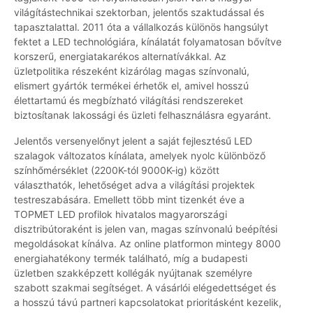
világítástechnikai szektorban, jelentős szaktudással és
tapasztalattal. 2011 óta a vállalkozás különös hangsúlyt
fektet a LED technológiára, kínálatát folyamatosan bővítve
korszerű, energiatakarékos alternatívákkal. Az
üzletpolitika részeként kizárólag magas színvonalú,
elismert gyártók termékei érhetők el, amivel hosszú
élettartamú és megbízható világítási rendszereket
biztosítanak lakossági és üzleti felhasználásra egyaránt.
Jelentős versenyelőnyt jelent a saját fejlesztésű LED
szalagok változatos kínálata, amelyek nyolc különböző
színhőmérséklet (2200K-tól 9000K-ig) között
választhatók, lehetőséget adva a világítási projektek
testreszabására. Emellett több mint tizenkét éve a
TOPMET LED profilok hivatalos magyarországi
disztribútoraként is jelen van, magas színvonalú beépítési
megoldásokat kínálva. Az online platformon mintegy 8000
energiahatékony termék található, míg a budapesti
üzletben szakképzett kollégák nyújtanak személyre
szabott szakmai segítséget. A vásárlói elégedettséget és
a hosszú távú partneri kapcsolatokat prioritásként kezelik,