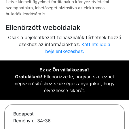
illetve kiemelt figyelmet fordítanak a környezetvédelmi
szempontokra, lehetőséget biztosítva az elektromos
hulladék leadására is.
Ellenőrzött weboldalak
Csak a bejelentkezett felhasználók férhetnek hozzá
ezekhez az információkhoz.
Kattints ide a
bejelentkezéshez.
Ez az Ön vállalkozása
?
Gratulálunk!
Ellenőrizze le, hogyan szerezhet
népszerűsítéshez szükséges anyagokat, hogy
élvezhesse sikerét.
Budapest
Remény u. 34-36