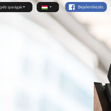
Bejelentkezés
gyéb iparágak