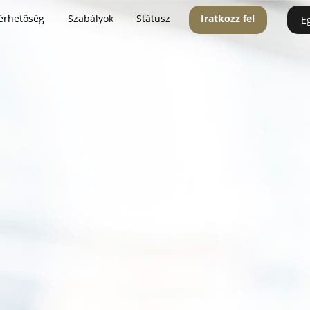
érhetőség
Szabályok
Státusz
Iratkozz fel
E