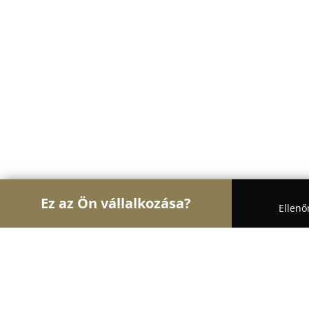
Ez az Ön vállalkozása?
Ellenő
Turul Elektromosság
Villanyszerelők, Villanysze