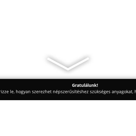
Gratulálunk!
rizze le, hogyan szerezhet népszerűsítéshez szükséges anyagokat, h
relés, Elektronika - Békéscsaba
Délvill