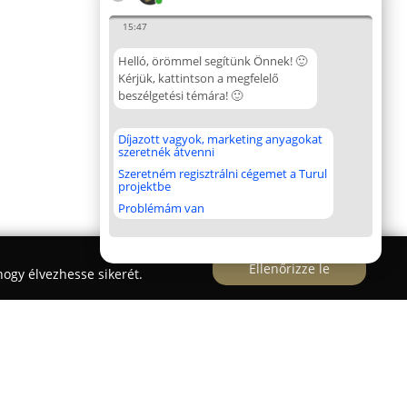
15:47
Helló, örömmel segítünk Önnek! 🙂
Kérjük, kattintson a megfelelő
beszélgetési témára! 🙂
Díjazott vagyok, marketing anyagokat
szeretnék átvenni
Szeretném regisztrálni cégemet a Turul
projektbe
Problémám van
Ellenőrizze le
ogy élvezhesse sikerét.