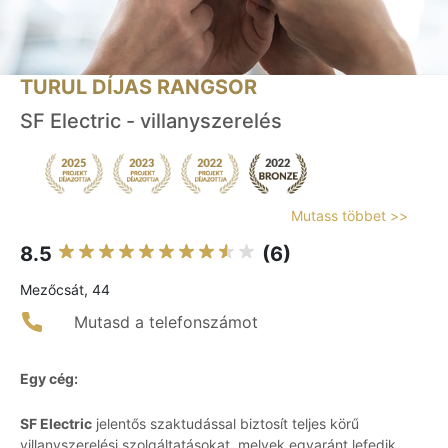
TURUL DÍJAS RANGSOR
SF Electric - villanyszerelés
Mutass többet >>
8.5
(6)
Mezőcsát, 44
Mutasd a telefonszámot
Egy cég:
SF Electric
jelentős szaktudással biztosít teljes körű
villanyszerelési szolgáltatásokat, melyek egyaránt lefedik