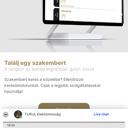
Találj egy szakembert
A rangsor az iparág legjobbjait gyűjti össze
Szakembert keres a közelébe? Ellenőrizze
keresőmotorunkat. Csak a legjobb szolgáltatásokat
használja!
Keresés
TURUL Elektromosság
Live chat
18:34