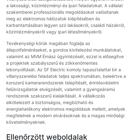
a lakossági, közintézményi és ipari feladatokat. A vállalat
szakemberei professzionális megoldásokat valósítanak
meg az elektromos hálózatok kiépítésében és
karbantartásában legyen szó lakásokról, családi házakról,
közintézményekről vagy ipari létesítményekről.
Tevékenységi körük magában foglalja az
állapotfelméréseket, a gondos kivitelezési munkálatokat,
valamint az MVM Émász ügyintézését, ezzel is elősegítve
a projektek szabályszerű és zökkenőmentes
lebonyolítását. Az SF Electric komoly tapasztalattal bír a
villanyszerelési feladatok teljes spektrumában, beleértve a
korszerű kamerarendszerek telepítését, érintésvédelmi
felülvizsgálatok elvégzését, valamint a gyengeáramú
rendszerek szakszerű kialakítását. A vállalkozás
elkötelezett a biztonságos, megbízható és
energiahatékony elektromos megoldások mellett, amelyek
megfelelnek a modern elvárásoknak és a magas minőségi
követelményeknek.
Ellenőrzött weboldalak