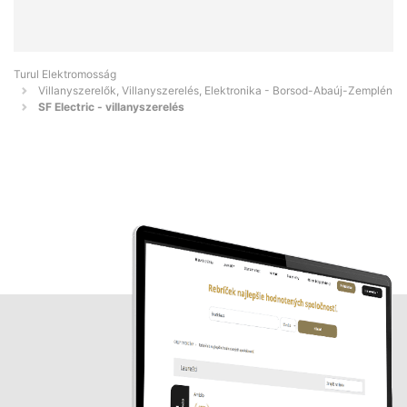
Turul Elektromosság
Villanyszerelők, Villanyszerelés, Elektronika - Borsod-Abaúj-Zemplén
SF Electric - villanyszerelés